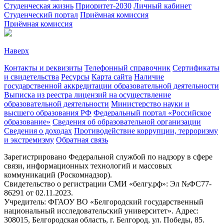
Студенческая жизнь
Приоритет-2030
Личный кабинет
Студенческий портал
Приёмная комиссия
Приёмная комиссия
Наверх
Контакты и реквизиты
Телефонный справочник
Сертификаты
и свидетельства
Ресурсы
Карта сайта
Наличие
государственной аккредитации образовательной деятельности
Выписка из реестра лицензий на осуществление
образовательной деятельности
Министерствo науки и
высшего образования РФ
Федеральный портал «Российское
образование»
Сведения об образовательной организации
Сведения о доходах
Противодействие коррупции, терроризму
и экстремизму
Обратная связь
Зарегистрировано Федеральной службой по надзору в сфере
связи, информационных технологий и массовых
коммуникаций (Роскомнадзор).
Свидетельство о регистрации СМИ «белгу.рф»: Эл №ФС77-
86291 от 02.11.2023.
Учредитель: ФГАОУ ВО «Белгородский государственный
национальный исследовательский университет». Адрес:
308015, Белгородская область, г. Белгород, ул. Победы, 85.