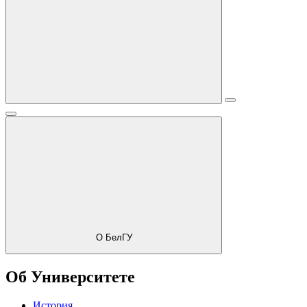
О БелГУ
Об Университете
История