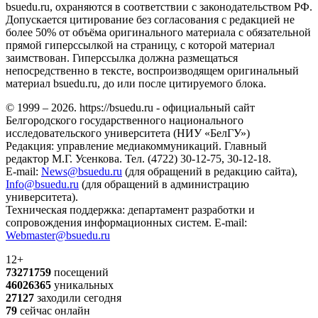
bsuedu.ru, охраняются в соответствии с законодательством РФ.
Допускается цитирование без согласования с редакцией не
более 50% от объёма оригинального материала с обязательной
прямой гиперссылкой на страницу, с которой материал
заимствован. Гиперссылка должна размещаться
непосредственно в тексте, воспроизводящем оригинальный
материал bsuedu.ru, до или после цитируемого блока.
© 1999 – 2026. https://bsuedu.ru - официальный сайт
Белгородского государственного национального
исследовательского университета (НИУ «БелГУ»)
Редакция: управление медиакоммуникаций. Главный
редактор М.Г. Усенкова. Тел. (4722) 30-12-75, 30-12-18.
E-mail:
News@bsuedu.ru
(для обращений в редакцию сайта),
Info@bsuedu.ru
(для обращений в администрацию
университета).
Техническая поддержка: департамент разработки и
сопровождения информационных систем. E-mail:
Webmaster@bsuedu.ru
12+
73271759
посещений
46026365
уникальных
27127
заходили сегодня
79
сейчас онлайн