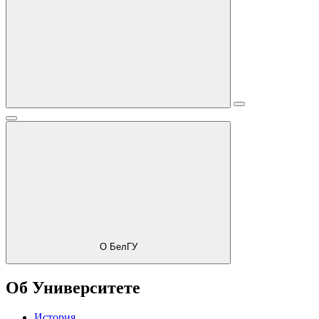
О БелГУ
Об Университете
История