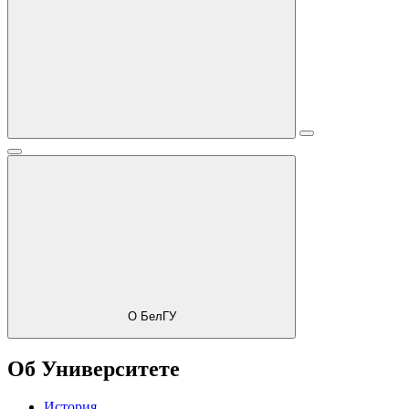
О БелГУ
Об Университете
История