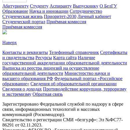
Абитуриенту
Студенту
Аспиранту
Выпускнику
О БелГУ
Образование
Наука и инновации
Сотрудничество
Студенческая жизнь
Приоритет-2030
Личный кабинет
Студенческий портал
Приёмная комиссия
Приёмная комиссия
Наверх
Контакты и реквизиты
Телефонный справочник
Сертификаты
и свидетельства
Ресурсы
Карта сайта
Наличие
государственной аккредитации образовательной деятельности
Выписка из реестра лицензий на осуществление
образовательной деятельности
Министерствo науки и
высшего образования РФ
Федеральный портал «Российское
образование»
Сведения об образовательной организации
Сведения о доходах
Противодействие коррупции, терроризму
и экстремизму
Обратная связь
Зарегистрировано Федеральной службой по надзору в сфере
связи, информационных технологий и массовых
коммуникаций (Роскомнадзор).
Свидетельство о регистрации СМИ «белгу.рф»: Эл №ФС77-
86291 от 02.11.2023.