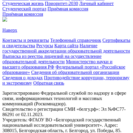
Студенческая жизнь
Приоритет-2030
Личный кабинет
Студенческий портал
Приёмная комиссия
Приёмная комиссия
Наверх
Контакты и реквизиты
Телефонный справочник
Сертификаты
и свидетельства
Ресурсы
Карта сайта
Наличие
государственной аккредитации образовательной деятельности
Выписка из реестра лицензий на осуществление
образовательной деятельности
Министерствo науки и
высшего образования РФ
Федеральный портал «Российское
образование»
Сведения об образовательной организации
Сведения о доходах
Противодействие коррупции, терроризму
и экстремизму
Обратная связь
Зарегистрировано Федеральной службой по надзору в сфере
связи, информационных технологий и массовых
коммуникаций (Роскомнадзор).
Свидетельство о регистрации СМИ «белгу.рф»: Эл №ФС77-
86291 от 02.11.2023.
Учредитель: ФГАОУ ВО «Белгородский государственный
национальный исследовательский университет». Адрес:
308015, Белгородская область, г. Белгород, ул. Победы, 85.