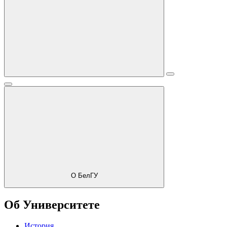
О БелГУ
Об Университете
История