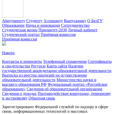
Абитуриенту
Студенту
Аспиранту
Выпускнику
О БелГУ
Образование
Наука и инновации
Сотрудничество
Студенческая жизнь
Приоритет-2030
Личный кабинет
Студенческий портал
Приёмная комиссия
Приёмная комиссия
Наверх
Контакты и реквизиты
Телефонный справочник
Сертификаты
и свидетельства
Ресурсы
Карта сайта
Наличие
государственной аккредитации образовательной деятельности
Выписка из реестра лицензий на осуществление
образовательной деятельности
Министерствo науки и
высшего образования РФ
Федеральный портал «Российское
образование»
Сведения об образовательной организации
Сведения о доходах
Противодействие коррупции, терроризму
и экстремизму
Обратная связь
Зарегистрировано Федеральной службой по надзору в сфере
связи, информационных технологий и массовых