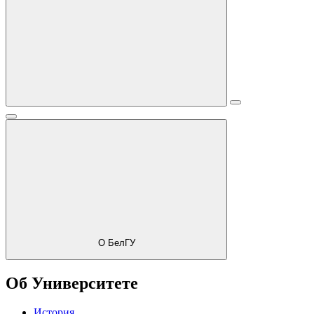
О БелГУ
Об Университете
История