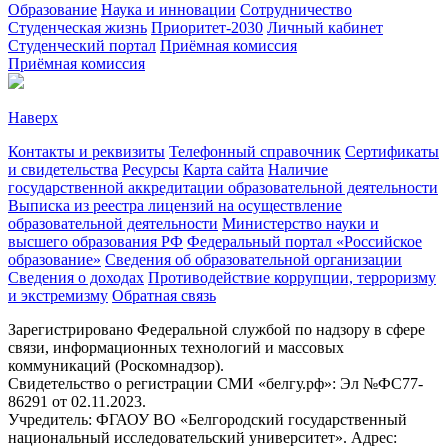
Образование
Наука и инновации
Сотрудничество
Студенческая жизнь
Приоритет-2030
Личный кабинет
Студенческий портал
Приёмная комиссия
Приёмная комиссия
Наверх
Контакты и реквизиты
Телефонный справочник
Сертификаты
и свидетельства
Ресурсы
Карта сайта
Наличие
государственной аккредитации образовательной деятельности
Выписка из реестра лицензий на осуществление
образовательной деятельности
Министерствo науки и
высшего образования РФ
Федеральный портал «Российское
образование»
Сведения об образовательной организации
Сведения о доходах
Противодействие коррупции, терроризму
и экстремизму
Обратная связь
Зарегистрировано Федеральной службой по надзору в сфере
связи, информационных технологий и массовых
коммуникаций (Роскомнадзор).
Свидетельство о регистрации СМИ «белгу.рф»: Эл №ФС77-
86291 от 02.11.2023.
Учредитель: ФГАОУ ВО «Белгородский государственный
национальный исследовательский университет». Адрес: