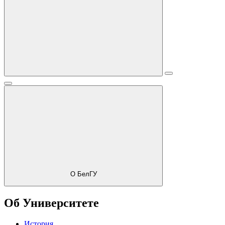
О БелГУ
Об Университете
История