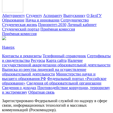
Абитуриенту
Студенту
Аспиранту
Выпускнику
О БелГУ
Образование
Наука и инновации
Сотрудничество
Студенческая жизнь
Приоритет-2030
Личный кабинет
Студенческий портал
Приёмная комиссия
Приёмная комиссия
Наверх
Контакты и реквизиты
Телефонный справочник
Сертификаты
и свидетельства
Ресурсы
Карта сайта
Наличие
государственной аккредитации образовательной деятельности
Выписка из реестра лицензий на осуществление
образовательной деятельности
Министерствo науки и
высшего образования РФ
Федеральный портал «Российское
образование»
Сведения об образовательной организации
Сведения о доходах
Противодействие коррупции, терроризму
и экстремизму
Обратная связь
Зарегистрировано Федеральной службой по надзору в сфере
связи, информационных технологий и массовых
коммуникаций (Роскомнадзор).