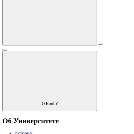
О БелГУ
Об Университете
История