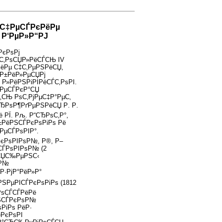
ёС‡РµСЃРєРёРµ
 Р‘РµР»Р“РЈ
РєРѕРј
ЃС‚РѕСЏР»РёСЃСЊ IV
ёРµ С‡С‚РµРЅРёСЏ,
Р±РёР»РµСЏРј
Р»РёРЅРіРІРёСЃС‚РѕРІ.
С‡РµСЃРєР°СЏ
СЊ РѕС‚РјРµС‡Р°РµС‚
ЂРѕР¶РґРµРЅРёСЏ Р. Р.
РЇ. Рљ. Р“СЂРѕС‚Р°,
Р±РёРЅСЃРєРѕРіРѕ Рё
ЅРµСЃРѕРІР°.
ЅРєРѕРІРѕР№, Р®, Р–
СЃРѕРІРѕР№ (2
ІСЏС‰РµРЅС‹
ѕР№
Р·РјР°РёР»Р°
РЅРµРІСЃРєРѕРіРѕ (1812
 РѕСЃСЃРёРё
РЅСЃРєРѕР№
РіРѕ РёР·
РєРѕРІ