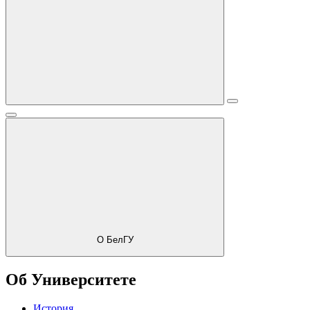
О БелГУ
Об Университете
История