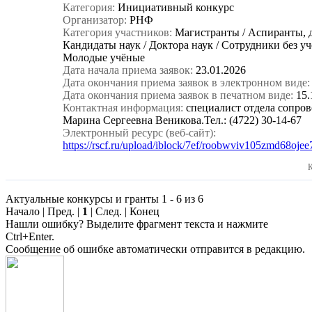
Категория:
Инициативный конкурс
Организатор:
РНФ
Категория участников:
Магистранты / Аспиранты, 
Кандидаты наук / Доктора наук / Сотрудники без уч
Молодые учёные
Дата начала приема заявок:
23.01.2026
Дата окончания приема заявок в электронном виде:
Дата окончания приема заявок в печатном виде:
15.
Контактная информация:
специалист отдела сопр
Марина Сергеевна Веникова.Тел.: (4722) 30-14-67
Электронный ресурс (веб-сайт):
https://rscf.ru/upload/iblock/7ef/roobwviv105zmd68oj
К
Актуальные конкурсы и гранты 1 - 6 из 6
Начало | Пред. |
1
| След. | Конец
Нашли ошибку? Выделите фрагмент текста и нажмите
Ctrl+Enter.
Сообщение об ошибке автоматически отправится в редакцию.