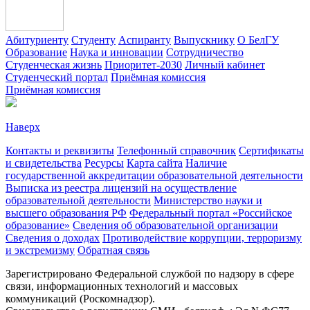
Абитуриенту
Студенту
Аспиранту
Выпускнику
О БелГУ
Образование
Наука и инновации
Сотрудничество
Студенческая жизнь
Приоритет-2030
Личный кабинет
Студенческий портал
Приёмная комиссия
Приёмная комиссия
Наверх
Контакты и реквизиты
Телефонный справочник
Сертификаты
и свидетельства
Ресурсы
Карта сайта
Наличие
государственной аккредитации образовательной деятельности
Выписка из реестра лицензий на осуществление
образовательной деятельности
Министерствo науки и
высшего образования РФ
Федеральный портал «Российское
образование»
Сведения об образовательной организации
Сведения о доходах
Противодействие коррупции, терроризму
и экстремизму
Обратная связь
Зарегистрировано Федеральной службой по надзору в сфере
связи, информационных технологий и массовых
коммуникаций (Роскомнадзор).