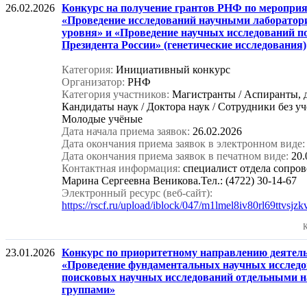
26.02.2026
Конкурс на получение грантов РНФ по меропри
«Проведение исследований научными лаборатор
уровня» и «Проведение научных исследований п
Президента России» (генетические исследования)
Категория:
Инициативный конкурс
Организатор:
РНФ
Категория участников:
Магистранты / Аспиранты, 
Кандидаты наук / Доктора наук / Сотрудники без уч
Молодые учёные
Дата начала приема заявок:
26.02.2026
Дата окончания приема заявок в электронном виде:
Дата окончания приема заявок в печатном виде:
20.
Контактная информация:
специалист отдела сопр
Марина Сергеевна Веникова.Тел.: (4722) 30-14-67
Электронный ресурс (веб-сайт):
https://rscf.ru/upload/iblock/047/m1lmel8iv80rl69ttvsjzk
К
23.01.2026
Конкурс по приоритетному направлению деятел
«Проведение фундаментальных научных исследо
поисковых научных исследований отдельными 
группами»