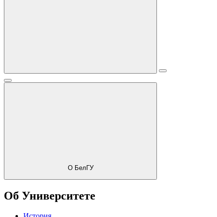
О БелГУ
Об Университете
История