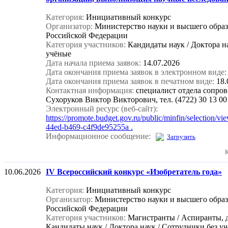
Категория:
Инициативный конкурс
Организатор:
Министерство науки и высшего обра
Российской Федерации
Категория участников:
Кандидаты наук / Доктора н
учёные
Дата начала приема заявок:
14.07.2026
Дата окончания приема заявок в электронном виде:
Дата окончания приема заявок в печатном виде:
18.
Контактная информация:
специалист отдела сопр
Сухоруков Виктор Викторович, тел. (4722) 30 13 00
Электронный ресурс (веб-сайт):
https://promote.budget.gov.ru/public/minfin/selection/v
44ed-b469-c4f9de95255a .
Информационное сообщение:
Загрузить
К
10.06.2026
IV Всероссийский конкурс «Изобретатель года»
Категория:
Инициативный конкурс
Организатор:
Министерство науки и высшего обра
Российской Федерации
Категория участников:
Магистранты / Аспиранты, 
Кандидаты наук / Доктора наук / Сотрудники без уч