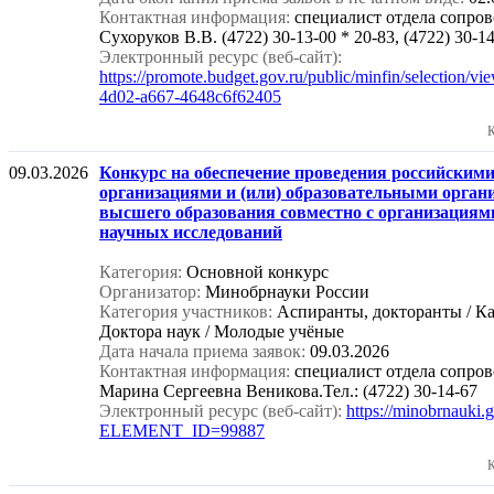
Контактная информация:
специалист отдела сопр
Сухоруков В.В. (4722) 30-13-00 * 20-83, (4722) 30-1
Электронный ресурс (веб-сайт):
https://promote.budget.gov.ru/public/minfin/selection/v
4d02-a667-4648c6f62405
К
09.03.2026
Конкурс на обеспечение проведения российским
организациями и (или) образовательными орган
высшего образования совместно с организациям
научных исследований
Категория:
Основной конкурс
Организатор:
Минобрнауки России
Категория участников:
Аспиранты, докторанты / Ка
Доктора наук / Молодые учёные
Дата начала приема заявок:
09.03.2026
Контактная информация:
специалист отдела сопр
Марина Сергеевна Веникова.Тел.: (4722) 30-14-67
Электронный ресурс (веб-сайт):
https://minobrnauki.
ELEMENT_ID=99887
К