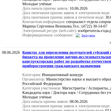
Молодые учёные
Дата начала приема заявок:
10.06.2026
Дата окончания приема заявок в электронном виде:
Дата окончания приема заявок в печатном виде:
30.
Контактная информация:
специалист отдела сопр
Марина Сергеевна Веникова.Тел.: (4722) 30-14-67
Электронный ресурс (веб-сайт):
изобретатель-года.
Информационное сообщение:
Загрузить
К
08.06.2026
Конкурс для определения получателей субсидий 
бюджета на проведение научно-исследовательски
конструкторских работ по разработке отечестве
приборостроения гражданского назначения
Категория:
Инициативный конкурс
Организатор:
Министерство науки и высшего обра
Российской Федерации
Категория участников:
Магистранты / Аспиранты, 
Кандидаты наук / Доктора наук / Сотрудники без уч
Молодые учёные
Дата начала приема заявок:
08.06.2026
Дата окончания приема заявок в электронном виде:
Дата окончания приема заявок в печатном виде:
02.