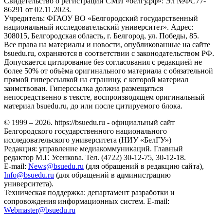
Свидетельство о регистрации СМИ «белгу.рф»: Эл №ФС77-
86291 от 02.11.2023.
Учредитель: ФГАОУ ВО «Белгородский государственный
национальный исследовательский университет». Адрес:
308015, Белгородская область, г. Белгород, ул. Победы, 85.
Все права на материалы и новости, опубликованные на сайте
bsuedu.ru, охраняются в соответствии с законодательством РФ.
Допускается цитирование без согласования с редакцией не
более 50% от объёма оригинального материала с обязательной
прямой гиперссылкой на страницу, с которой материал
заимствован. Гиперссылка должна размещаться
непосредственно в тексте, воспроизводящем оригинальный
материал bsuedu.ru, до или после цитируемого блока.
© 1999 – 2026. https://bsuedu.ru - официальный сайт
Белгородского государственного национального
исследовательского университета (НИУ «БелГУ»)
Редакция: управление медиакоммуникаций. Главный
редактор М.Г. Усенкова. Тел. (4722) 30-12-75, 30-12-18.
E-mail:
News@bsuedu.ru
(для обращений в редакцию сайта),
Info@bsuedu.ru
(для обращений в администрацию
университета).
Техническая поддержка: департамент разработки и
сопровождения информационных систем. E-mail:
Webmaster@bsuedu.ru