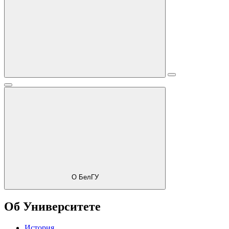
О БелГУ
Об Университете
История