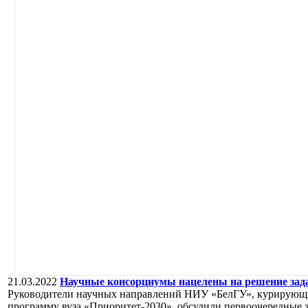
21.03.2022
Научные консорциумы нацелены на решение зад
Руководители научных направлений НИУ «БелГУ», курирующи
программу вуза «Приоритет-2030», обсудили первоочередные 