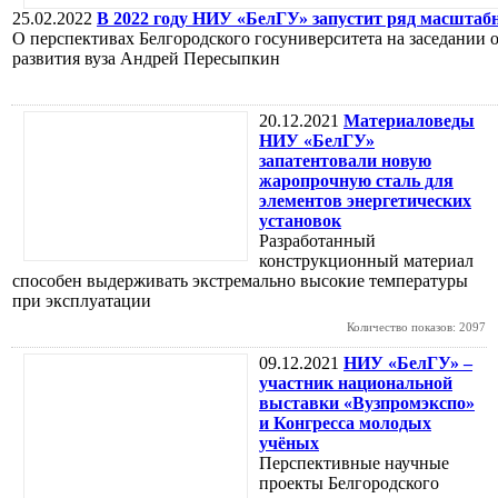
25.02.2022
В 2022 году НИУ «БелГУ» запустит ряд масштаб
О перспективах Белгородского госуниверситета на заседании 
развития вуза Андрей Пересыпкин
20.12.2021
Материаловеды
НИУ «БелГУ»
запатентовали новую
жаропрочную сталь для
элементов энергетических
установок
Разработанный
конструкционный материал
способен выдерживать экстремально высокие температуры
при эксплуатации
Количество показов: 2097
09.12.2021
НИУ «БелГУ» –
участник национальной
выставки «Вузпромэкспо»
и Конгресса молодых
учёных
Перспективные научные
проекты Белгородского