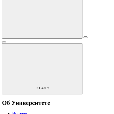
О БелГУ
Об Университете
История