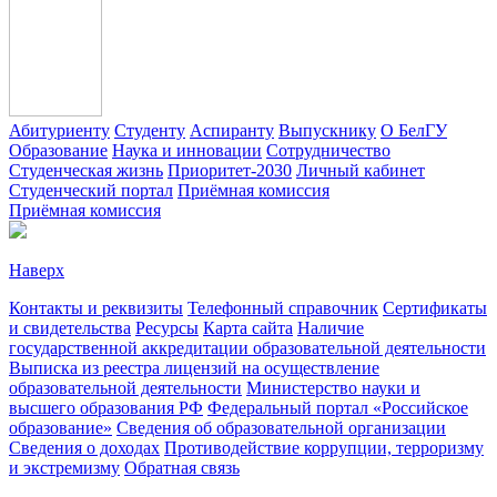
Абитуриенту
Студенту
Аспиранту
Выпускнику
О БелГУ
Образование
Наука и инновации
Сотрудничество
Студенческая жизнь
Приоритет-2030
Личный кабинет
Студенческий портал
Приёмная комиссия
Приёмная комиссия
Наверх
Контакты и реквизиты
Телефонный справочник
Сертификаты
и свидетельства
Ресурсы
Карта сайта
Наличие
государственной аккредитации образовательной деятельности
Выписка из реестра лицензий на осуществление
образовательной деятельности
Министерствo науки и
высшего образования РФ
Федеральный портал «Российское
образование»
Сведения об образовательной организации
Сведения о доходах
Противодействие коррупции, терроризму
и экстремизму
Обратная связь