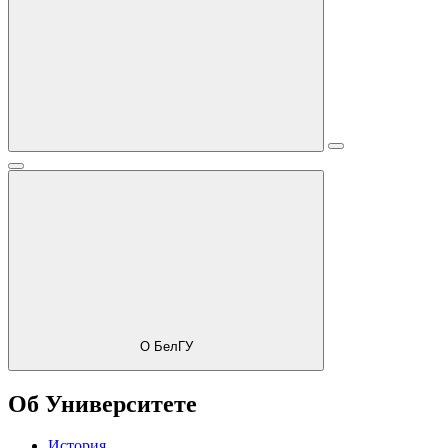
О БелГУ
Об Университете
История