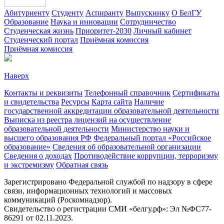
Абитуриенту
Студенту
Аспиранту
Выпускнику
О БелГУ
Образование
Наука и инновации
Сотрудничество
Студенческая жизнь
Приоритет-2030
Личный кабинет
Студенческий портал
Приёмная комиссия
Приёмная комиссия
Наверх
Контакты и реквизиты
Телефонный справочник
Сертификаты
и свидетельства
Ресурсы
Карта сайта
Наличие
государственной аккредитации образовательной деятельности
Выписка из реестра лицензий на осуществление
образовательной деятельности
Министерствo науки и
высшего образования РФ
Федеральный портал «Российское
образование»
Сведения об образовательной организации
Сведения о доходах
Противодействие коррупции, терроризму
и экстремизму
Обратная связь
Зарегистрировано Федеральной службой по надзору в сфере
связи, информационных технологий и массовых
коммуникаций (Роскомнадзор).
Свидетельство о регистрации СМИ «белгу.рф»: Эл №ФС77-
86291 от 02.11.2023.