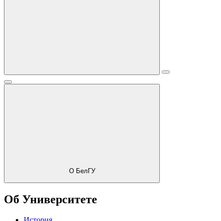
О БелГУ
Об Университете
История