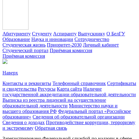
Абитуриенту
Студенту
Аспиранту
Выпускнику
О БелГУ
Образование
Наука и инновации
Сотрудничество
Студенческая жизнь
Приоритет-2030
Личный кабинет
Студенческий портал
Приёмная комиссия
Приёмная комиссия
Наверх
Контакты и реквизиты
Телефонный справочник
Сертификаты
и свидетельства
Ресурсы
Карта сайта
Наличие
государственной аккредитации образовательной деятельности
Выписка из реестра лицензий на осуществление
образовательной деятельности
Министерствo науки и
высшего образования РФ
Федеральный портал «Российское
образование»
Сведения об образовательной организации
Сведения о доходах
Противодействие коррупции, терроризму
и экстремизму
Обратная связь
Зарегистрировано Федеральной службой по надзору в сфере