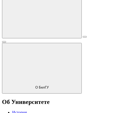
О БелГУ
Об Университете
История