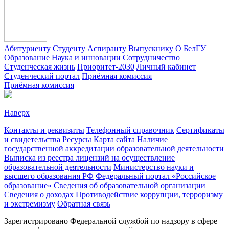
Абитуриенту
Студенту
Аспиранту
Выпускнику
О БелГУ
Образование
Наука и инновации
Сотрудничество
Студенческая жизнь
Приоритет-2030
Личный кабинет
Студенческий портал
Приёмная комиссия
Приёмная комиссия
Наверх
Контакты и реквизиты
Телефонный справочник
Сертификаты
и свидетельства
Ресурсы
Карта сайта
Наличие
государственной аккредитации образовательной деятельности
Выписка из реестра лицензий на осуществление
образовательной деятельности
Министерствo науки и
высшего образования РФ
Федеральный портал «Российское
образование»
Сведения об образовательной организации
Сведения о доходах
Противодействие коррупции, терроризму
и экстремизму
Обратная связь
Зарегистрировано Федеральной службой по надзору в сфере