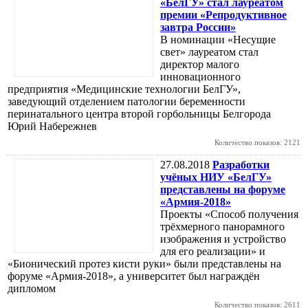
«БелГУ» стал лауреатом
премии «Репродуктивное
завтра России»
В номинации «Несущие
свет» лауреатом стал
директор малого
инновационного
предприятия «Медицинские технологии БелГУ»,
заведующий отделением патологии беременности
перинатального центра второй горбольницы Белгорода
Юрий Набережнев
Количество показов: 2121
27.08.2018
Разработки
учёных НИУ «БелГУ»
представлены на форуме
«Армия-2018»
Проекты «Способ получения
трёхмерного панорамного
изображения и устройство
для его реализации» и
«Бионический протез кисти руки» были представлены на
форуме «Армия-2018», а университет был награждён
дипломом
Количество показов: 2611