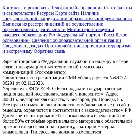
Контакты и реквизиты
Телефонный справочник
Сертификаты
и свидетельства
Ресурсы
Карта сайта
Наличие
государственной аккредитации образовательной деятельности
Выписка из реестра лицензий на осуществление
образовательной деятельности
Министерствo науки и
высшего образования РФ
Федеральный портал «Российское
образование»
Сведения об образовательной организации
Сведения о доходах
Противодействие коррупции, терроризму
и экстремизму
Обратная связь
Зарегистрировано Федеральной службой по надзору в сфере
связи, информационных технологий и массовых
коммуникаций (Роскомнадзор).
Свидетельство о регистрации СМИ «белгу.рф»: Эл №ФС77-
86291 от 02.11.2023.
Учредитель: ФГАОУ ВО «Белгородский государственный
национальный исследовательский университет». Адрес:
308015, Белгородская область, г. Белгород, ул. Победы, 85.
Все права на материалы и новости, опубликованные на сайте
bsuedu.ru, охраняются в соответствии с законодательством РФ.
Допускается цитирование без согласования с редакцией не
более 50% от объёма оригинального материала с обязательной
прямой гиперссылкой на страницу, с которой материал
заимствован. Гиперссылка должна размещаться