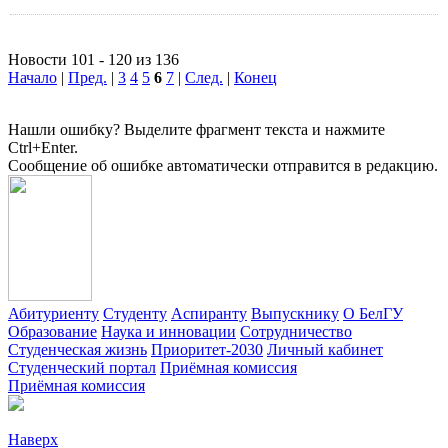
Новости 101 - 120 из 136
Начало
|
Пред.
|
3
4
5
6
7
|
След.
|
Конец
Нашли ошибку? Выделите фрагмент текста и нажмите
Ctrl+Enter.
Сообщение об ошибке автоматически отправится в редакцию.
Абитуриенту
Студенту
Аспиранту
Выпускнику
О БелГУ
Образование
Наука и инновации
Сотрудничество
Студенческая жизнь
Приоритет-2030
Личный кабинет
Студенческий портал
Приёмная комиссия
Приёмная комиссия
Наверх