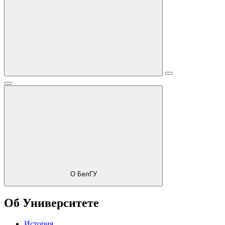
О БелГУ
Об Университете
История