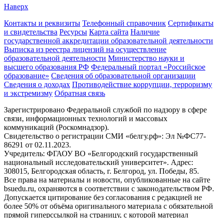
Наверх
Контакты и реквизиты
Телефонный справочник
Сертификаты
и свидетельства
Ресурсы
Карта сайта
Наличие
государственной аккредитации образовательной деятельности
Выписка из реестра лицензий на осуществление
образовательной деятельности
Министерствo науки и
высшего образования РФ
Федеральный портал «Российское
образование»
Сведения об образовательной организации
Сведения о доходах
Противодействие коррупции, терроризму
и экстремизму
Обратная связь
Зарегистрировано Федеральной службой по надзору в сфере
связи, информационных технологий и массовых
коммуникаций (Роскомнадзор).
Свидетельство о регистрации СМИ «белгу.рф»: Эл №ФС77-
86291 от 02.11.2023.
Учредитель: ФГАОУ ВО «Белгородский государственный
национальный исследовательский университет». Адрес:
308015, Белгородская область, г. Белгород, ул. Победы, 85.
Все права на материалы и новости, опубликованные на сайте
bsuedu.ru, охраняются в соответствии с законодательством РФ.
Допускается цитирование без согласования с редакцией не
более 50% от объёма оригинального материала с обязательной
прямой гиперссылкой на страницу, с которой материал