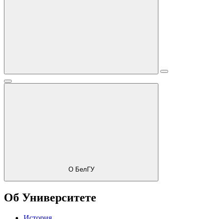
О БелГУ
Об Университете
История