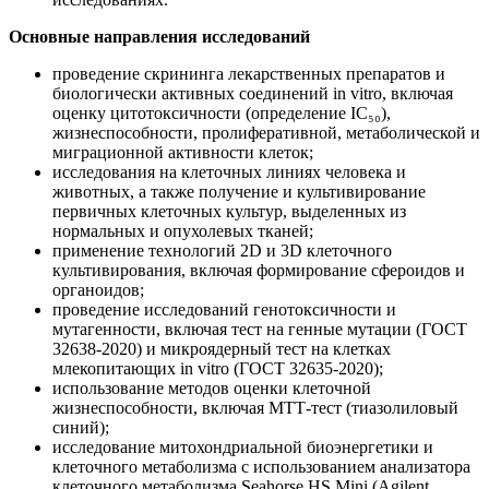
Основные направления исследований
проведение скрининга лекарственных препаратов и
биологически активных соединений in vitro, включая
оценку цитотоксичности (определение IC₅₀),
жизнеспособности, пролиферативной, метаболической и
миграционной активности клеток;
исследования на клеточных линиях человека и
животных, а также получение и культивирование
первичных клеточных культур, выделенных из
нормальных и опухолевых тканей;
применение технологий 2D и 3D клеточного
культивирования, включая формирование сфероидов и
органоидов;
проведение исследований генотоксичности и
мутагенности, включая тест на генные мутации (ГОСТ
32638-2020) и микроядерный тест на клетках
млекопитающих in vitro (ГОСТ 32635-2020);
использование методов оценки клеточной
жизнеспособности, включая МТТ-тест (тиазолиловый
синий);
исследование митохондриальной биоэнергетики и
клеточного метаболизма с использованием анализатора
клеточного метаболизма Seahorse HS Mini (Agilent,