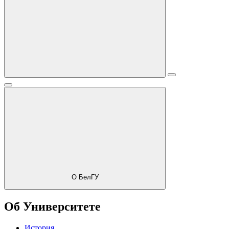
О БелГУ
Об Университете
История