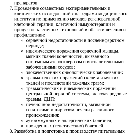
препаратов.
Проведение совместных экспериментальных и
клинических исследований с кафедрами медицинского
института по применению методов регенеративной
клеточной терапии, клеточной иммунотерапии и
продуктов клеточных технологий в области лечения и
профилактики:
сердечной недостаточности в послеинфарктном
периоде;
ишемического поражения сердечной мышцы,
мягких тканей конечностей, вызванного
системным атеросклерозом и воспалительными
заболеваниями сосудов;
злокачественных онкологических заболеваний;
травматических поражений скелета и мягких
тканей и последствий тяжелых травм;
травматических и ишемических поражений
центральной нервной системы, включая родовые
травмы, ДЦП;
печеночной недостаточности, вызванной
гепатитами и циррозом печени различного
происхождения;
аутоиммунных и аллергических болезней;
врожденных (генетических) болезней.
Разработка и подготовка к производству питательных