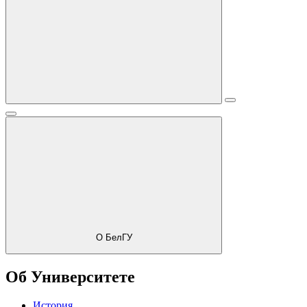
О БелГУ
Об Университете
История