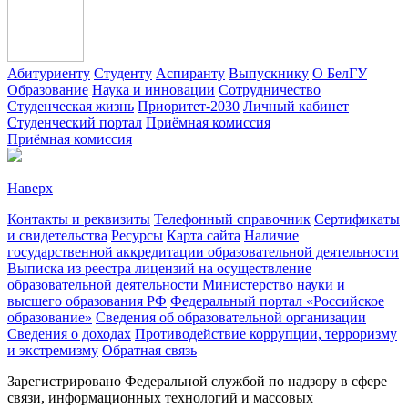
Абитуриенту
Студенту
Аспиранту
Выпускнику
О БелГУ
Образование
Наука и инновации
Сотрудничество
Студенческая жизнь
Приоритет-2030
Личный кабинет
Студенческий портал
Приёмная комиссия
Приёмная комиссия
Наверх
Контакты и реквизиты
Телефонный справочник
Сертификаты
и свидетельства
Ресурсы
Карта сайта
Наличие
государственной аккредитации образовательной деятельности
Выписка из реестра лицензий на осуществление
образовательной деятельности
Министерствo науки и
высшего образования РФ
Федеральный портал «Российское
образование»
Сведения об образовательной организации
Сведения о доходах
Противодействие коррупции, терроризму
и экстремизму
Обратная связь
Зарегистрировано Федеральной службой по надзору в сфере
связи, информационных технологий и массовых