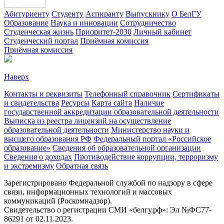
Абитуриенту
Студенту
Аспиранту
Выпускнику
О БелГУ
Образование
Наука и инновации
Сотрудничество
Студенческая жизнь
Приоритет-2030
Личный кабинет
Студенческий портал
Приёмная комиссия
Приёмная комиссия
Наверх
Контакты и реквизиты
Телефонный справочник
Сертификаты
и свидетельства
Ресурсы
Карта сайта
Наличие
государственной аккредитации образовательной деятельности
Выписка из реестра лицензий на осуществление
образовательной деятельности
Министерствo науки и
высшего образования РФ
Федеральный портал «Российское
образование»
Сведения об образовательной организации
Сведения о доходах
Противодействие коррупции, терроризму
и экстремизму
Обратная связь
Зарегистрировано Федеральной службой по надзору в сфере
связи, информационных технологий и массовых
коммуникаций (Роскомнадзор).
Свидетельство о регистрации СМИ «белгу.рф»: Эл №ФС77-
86291 от 02.11.2023.