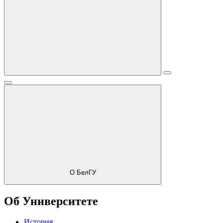
О БелГУ
Об Университете
История