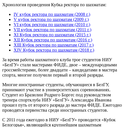
Хронология проведения Кубка ректора по шахматам:
IV кубок ректора по шахматам (2008 г.)
V кубок ректора по шахматам (2009 г.)
VI кубок ректора по шахматам (2010 г.)
VII кубок ректора по шахматам (2011 г.)
XI Кубок ректора по шахматам (2015 г.)
XII Кубок ректора по шахматам (2016 г.)
XIII Кубок ректора по шахматам (2017 г.)
XIV Кубок ректора по шахматам (2018 г.)
За время работы шахматного клуба трое студентов НИУ
«БелГУ» стали мастерами ФИДЕ, двое – международными
гроссмейстерами, более двадцати – кандидатами в мастера
спорта, многие получили первый и второй разряды.
Многие иностранные студенты, обучающиеся в БелГУ,
принимают участие в университетских соревнованиях.
Студент из Бразилии Родриго Боргес под руководством
тренера спортклуба НИУ «БелГУ» Александра Иванова
прошел путь от второго разряда до мастера ФИДЕ. Ежегодно
проводятся первенства среди иностранных студентов.
С 2011 года ежегодно в НИУ «БелГУ» проводится «Кубок
Белогорья», являющийся крупнейшим шахматным