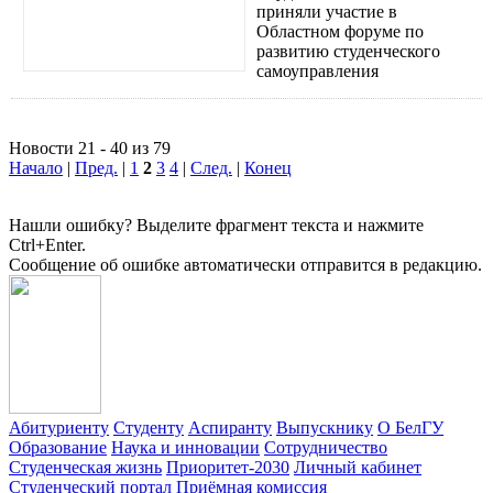
приняли участие в
Областном форуме по
развитию студенческого
самоуправления
Новости 21 - 40 из 79
Начало
|
Пред.
|
1
2
3
4
|
След.
|
Конец
Нашли ошибку? Выделите фрагмент текста и нажмите
Ctrl+Enter.
Сообщение об ошибке автоматически отправится в редакцию.
Абитуриенту
Студенту
Аспиранту
Выпускнику
О БелГУ
Образование
Наука и инновации
Сотрудничество
Студенческая жизнь
Приоритет-2030
Личный кабинет
Студенческий портал
Приёмная комиссия