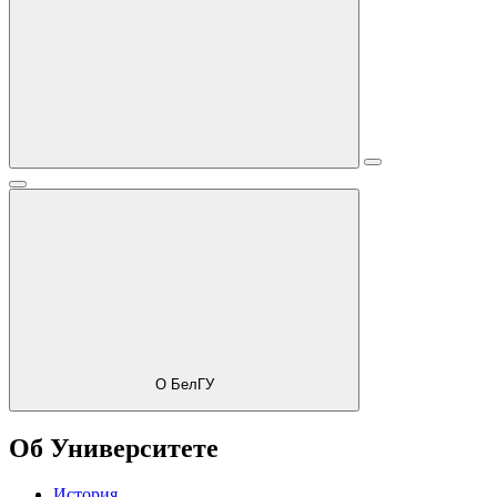
О БелГУ
Об Университете
История