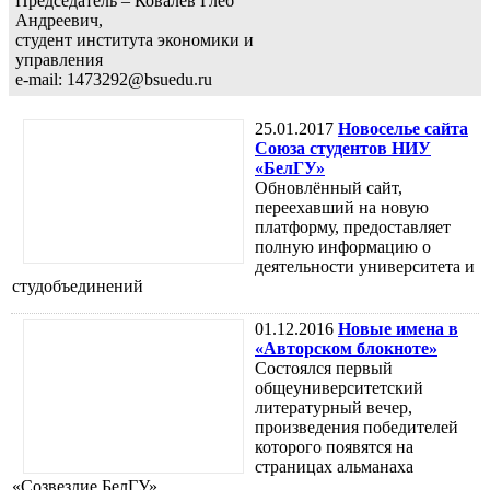
Председатель – Ковалев Глеб
Андреевич,
студент института экономики и
управления
e-mail: 1473292@bsuedu.ru
25.01.2017
Новоселье сайта
Союза студентов НИУ
«БелГУ»
Обновлённый сайт,
переехавший на новую
платформу, предоставляет
полную информацию о
деятельности университета и
студобъединений
01.12.2016
Новые имена в
«Авторском блокноте»
Состоялся первый
общеуниверситетский
литературный вечер,
произведения победителей
которого появятся на
страницах альманаха
«Созвездие БелГУ»