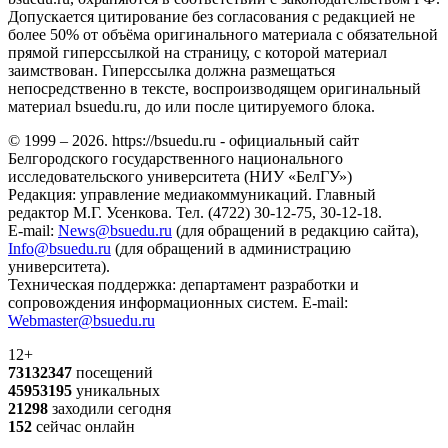
Допускается цитирование без согласования с редакцией не
более 50% от объёма оригинального материала с обязательной
прямой гиперссылкой на страницу, с которой материал
заимствован. Гиперссылка должна размещаться
непосредственно в тексте, воспроизводящем оригинальный
материал bsuedu.ru, до или после цитируемого блока.
© 1999 – 2026. https://bsuedu.ru - официальный сайт
Белгородского государственного национального
исследовательского университета (НИУ «БелГУ»)
Редакция: управление медиакоммуникаций. Главный
редактор М.Г. Усенкова. Тел. (4722) 30-12-75, 30-12-18.
E-mail:
News@bsuedu.ru
(для обращений в редакцию сайта),
Info@bsuedu.ru
(для обращений в администрацию
университета).
Техническая поддержка: департамент разработки и
сопровождения информационных систем. E-mail:
Webmaster@bsuedu.ru
12+
73132347
посещений
45953195
уникальных
21298
заходили сегодня
152
сейчас онлайн