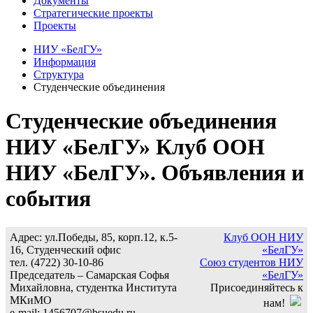
Документы
Стратегические проекты
Проекты
НИУ «БелГУ»
Информация
Структура
Студенческие объединения
Студенческие объединения
НИУ «БелГУ» Клуб ООН
НИУ «БелГУ». Объявления и
события
Адрес: ул.Победы, 85, корп.12, к.5-
Клуб ООН НИУ
16, Студенческий офис
«БелГУ»
тел. (4722) 30-10-86
Союз студентов НИУ
Председатель – Самарская Софья
«БелГУ»
Михайловна, студентка Института
Присоединяйтесь к
МКиМО
нам!
e-mail: 1456707@bsuedu.ru