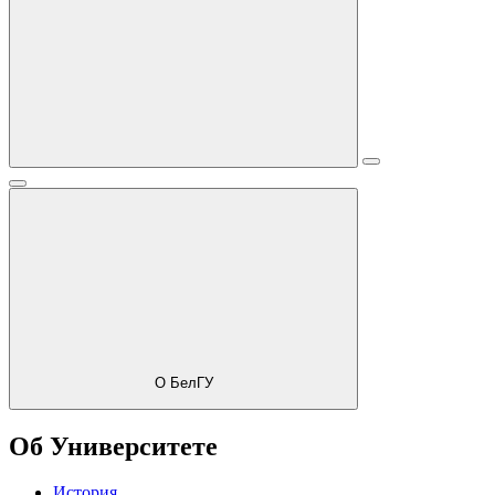
О БелГУ
Об Университете
История