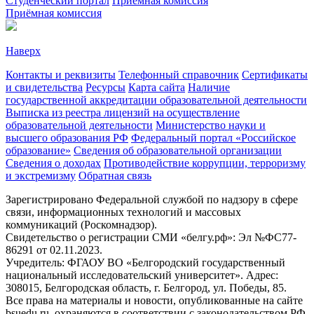
Студенческий портал
Приёмная комиссия
Приёмная комиссия
Наверх
Контакты и реквизиты
Телефонный справочник
Сертификаты
и свидетельства
Ресурсы
Карта сайта
Наличие
государственной аккредитации образовательной деятельности
Выписка из реестра лицензий на осуществление
образовательной деятельности
Министерствo науки и
высшего образования РФ
Федеральный портал «Российское
образование»
Сведения об образовательной организации
Сведения о доходах
Противодействие коррупции, терроризму
и экстремизму
Обратная связь
Зарегистрировано Федеральной службой по надзору в сфере
связи, информационных технологий и массовых
коммуникаций (Роскомнадзор).
Свидетельство о регистрации СМИ «белгу.рф»: Эл №ФС77-
86291 от 02.11.2023.
Учредитель: ФГАОУ ВО «Белгородский государственный
национальный исследовательский университет». Адрес:
308015, Белгородская область, г. Белгород, ул. Победы, 85.
Все права на материалы и новости, опубликованные на сайте
bsuedu.ru, охраняются в соответствии с законодательством РФ.