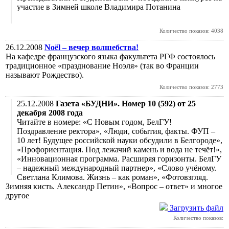
участие в Зимней школе Владимира Потанина
Количество показов: 4038
26.12.2008
Noël – вечер волшебства!
На кафедре французского языка факультета РГФ состоялось
традиционное «празднование Ноэля» (так во Франции
называют Рождество).
Количество показов: 2773
25.12.2008
Газета «БУДНИ». Номер 10 (592) от 25
декабря 2008 года
Читайте в номере: «С Новым годом, БелГУ!
Поздравление ректора», «Люди, события, факты. ФУП –
10 лет! Будущее российской науки обсудили в Белгороде»,
«Профориентация. Под лежачий камень и вода не течёт!»,
«Инновационная программа. Расширяя горизонты. БелГУ
– надежный международный партнер», «Слово учёному.
Светлана Климова. Жизнь – как роман», «Фотовзгляд.
Зимняя кисть. Александр Петин», «Вопрос – ответ» и многое
другое
Загрузить файл
Количество показов: