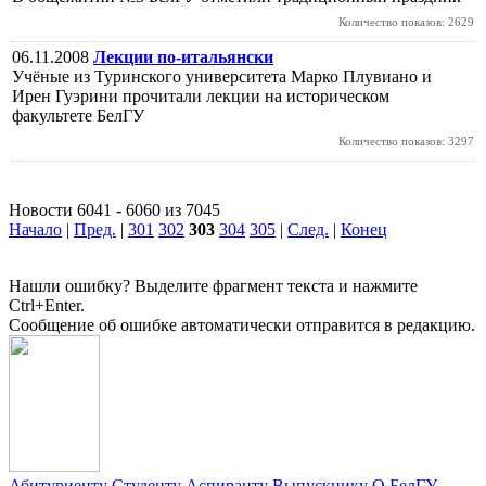
Количество показов: 2629
06.11.2008
Лекции по-итальянски
Учёные из Туринского университета Марко Плувиано и
Ирен Гуэрини прочитали лекции на историческом
факультете БелГУ
Количество показов: 3297
Новости 6041 - 6060 из 7045
Начало
|
Пред.
|
301
302
303
304
305
|
След.
|
Конец
Нашли ошибку? Выделите фрагмент текста и нажмите
Ctrl+Enter.
Сообщение об ошибке автоматически отправится в редакцию.
Абитуриенту
Студенту
Аспиранту
Выпускнику
О БелГУ