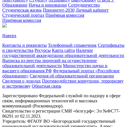
Образование
Наука и инновации
Сотрудничество
Студенческая жизнь
Приоритет-2030
Личный кабинет
Студенческий портал
Приёмная комиссия
Приёмная комиссия
Наверх
Контакты и реквизиты
Телефонный справочник
Сертификаты
и свидетельства
Ресурсы
Карта сайта
Наличие
государственной аккредитации образовательной деятельности
Выписка из реестра лицензий на осуществление
образовательной деятельности
Министерствo науки и
высшего образования РФ
Федеральный портал «Российское
образование»
Сведения об образовательной организации
Сведения о доходах
Противодействие коррупции, терроризму
и экстремизму
Обратная связь
Зарегистрировано Федеральной службой по надзору в сфере
связи, информационных технологий и массовых
коммуникаций (Роскомнадзор).
Свидетельство о регистрации СМИ «белгу.рф»: Эл №ФС77-
86291 от 02.11.2023.
Учредитель: ФГАОУ ВО «Белгородский государственный
национальный исследовательский университет». Адрес: