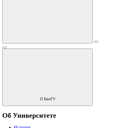
О БелГУ
Об Университете
История