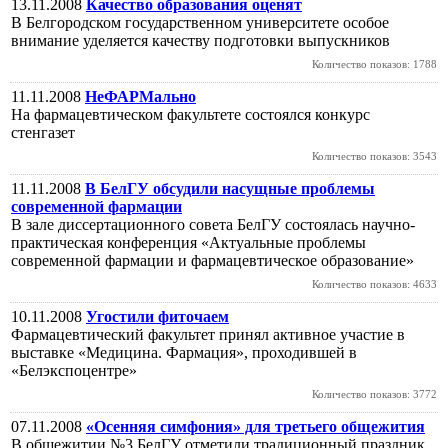
13.11.2008
Качество образования оценят
В Белгородском государственном университете особое
внимание уделяется качеству подготовки выпускников
Количество показов: 1788
11.11.2008
НеФАРМально
На фармацевтическом факультете состоялся конкурс
стенгазет
Количество показов: 3543
11.11.2008
В БелГУ обсудили насущные проблемы
современной фармации
В зале диссертационного совета БелГУ состоялась научно-
практическая конференция «Актуальные проблемы
современной фармации и фармацевтическое образование»
Количество показов: 4633
10.11.2008
Угостили фиточаем
Фармацевтический факультет принял активное участие в
выставке «Медицина. Фармация», проходившей в
«Белэкспоцентре»
Количество показов: 3772
07.11.2008
«Осенняя симфония» для третьего общежития
В общежитии №3 БелГУ отметили традиционный праздник