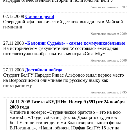
кафедры отечественной истории и политологии БелГУ
Количество показов: 3307
02.12.2008
Слово и дело!
Очередной «филологический десант» высадился в Майской
гимназии
Количество показов: 2999
27.11.2008
«Баловни Судьбы» - самые коммуникабельные
На историческом факультете БелГУ состоялась ежегодная
интеллектуально-образовательная игра «Creativity»
Количество показов: 2608
27.11.2008
Достойная победа
Студент БелГУ Паредес Ривас Альфонсо занял первое место
на Всероссийской олимпиаде по русскому языку как
иностранному
Количество показов: 2795
24.11.2008
Газета «БУДНИ». Номер 9 (591) от 24 ноября
2008 года
Читайте в номере: «Студенческое братство – это на всю
жизнь!», «Люди, события, факты. Двадцать студентов
БелГУ стали стипендиатами Благотворительного фонда
В.Потанина», «Наши юбилеи. Юрфак БелГУ: 15 лет на