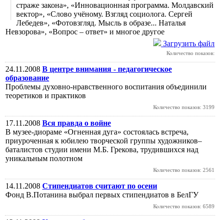
страже закона», «Инновационная программа. Молдавский
вектор», «Слово учёному. Взгляд социолога. Сергей
Лебедев», «Фотовзгляд. Мысль в образе... Наталья
Невзорова», «Вопрос – ответ» и многое другое
Загрузить файл
Количество показов:
24.11.2008
В центре внимания - педагогическое
образование
Проблемы духовно-нравственного воспитания объединили
теоретиков и практиков
Количество показов: 3199
17.11.2008
Вся правда о войне
В музее-диораме «Огненная дуга» состоялась встреча,
приуроченная к юбилею творческой группы художников–
баталистов студии имени М.Б. Грекова, трудившихся над
уникальным полотном
Количество показов: 2561
14.11.2008
Стипендиатов считают по осени
Фонд В.Потанина выбрал первых стипендиатов в БелГУ
Количество показов: 6589