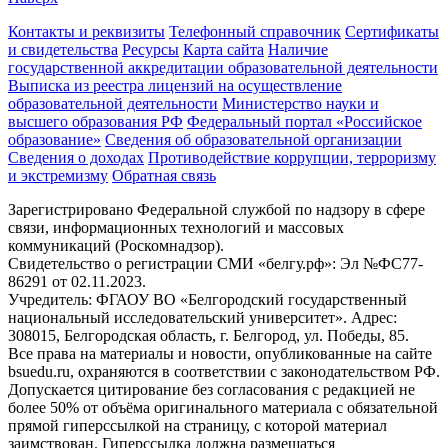
Контакты и реквизиты
Телефонный справочник
Сертификаты
и свидетельства
Ресурсы
Карта сайта
Наличие
государственной аккредитации образовательной деятельности
Выписка из реестра лицензий на осуществление
образовательной деятельности
Министерствo науки и
высшего образования РФ
Федеральный портал «Российское
образование»
Сведения об образовательной организации
Сведения о доходах
Противодействие коррупции, терроризму
и экстремизму
Обратная связь
Зарегистрировано Федеральной службой по надзору в сфере
связи, информационных технологий и массовых
коммуникаций (Роскомнадзор).
Свидетельство о регистрации СМИ «белгу.рф»: Эл №ФС77-
86291 от 02.11.2023.
Учредитель: ФГАОУ ВО «Белгородский государственный
национальный исследовательский университет». Адрес:
308015, Белгородская область, г. Белгород, ул. Победы, 85.
Все права на материалы и новости, опубликованные на сайте
bsuedu.ru, охраняются в соответствии с законодательством РФ.
Допускается цитирование без согласования с редакцией не
более 50% от объёма оригинального материала с обязательной
прямой гиперссылкой на страницу, с которой материал
заимствован. Гиперссылка должна размещаться