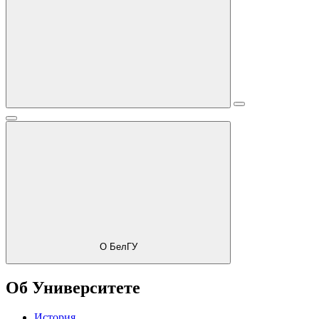
О БелГУ
Об Университете
История