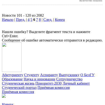
Количество показов:
Новости 101 - 120 из 2082
Начало
|
Пред.
|
4
5
6
7
8
|
След.
|
Конец
Нашли ошибку? Выделите фрагмент текста и нажмите
Ctrl+Enter.
Сообщение об ошибке автоматически отправится в редакцию.
Абитуриенту
Студенту
Аспиранту
Выпускнику
О БелГУ
Образование
Наука и инновации
Сотрудничество
Студенческая жизнь
Приоритет-2030
Личный кабинет
Студенческий портал
Приёмная комиссия
Приёмная комиссия
Наверх