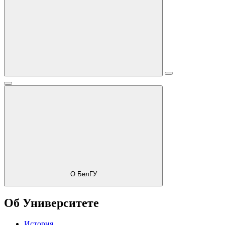
О БелГУ
Об Университете
История