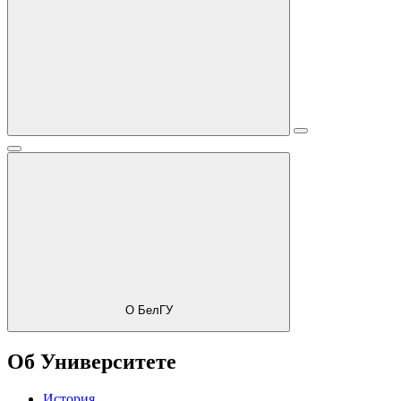
О БелГУ
Об Университете
История