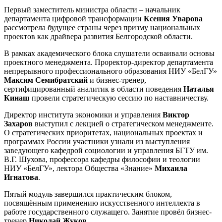
Первый заместитель министра области – начальник
департамента цифровой трансформации
Ксения Уварова
рассмотрела будущее страны через призму национальных
проектов как драйвера развития Белгородской области.
В рамках академического блока слушатели осваивали основы
проектного менеджмента. Проректор-директор департамента
непрерывного профессионального образования НИУ «БелГУ»
Максим Семибратский
и бизнес-тренер,
сертифицированный аналитик в области поведения
Наталья
Кинаш
провели стратегическую сессию по наставничеству.
Директор института экономики и управления
Виктор
Захаров
выступил с лекцией о стратегическом менеджменте.
О стратегических приоритетах, национальных проектах и
программах России участники узнали из выступления
заведующего кафедрой социологии и управления БГТУ им.
В.Г. Шухова, профессора кафедры философии и теологии
НИУ «БелГУ», лектора Общества «Знание»
Михаила
Игнатова
.
Пятый модуль завершился практическим блоком,
посвящённым применению искусственного интеллекта в
работе государственного служащего. Занятие провёл бизнес-
тренер
Николай Жуков
.