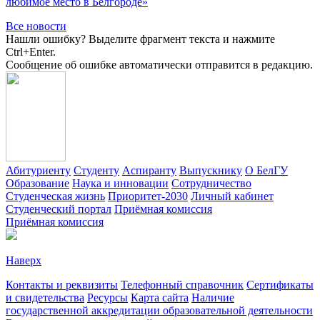
любимое место в Белгороде»
Все новости
Нашли ошибку? Выделите фрагмент текста и нажмите
Ctrl+Enter.
Сообщение об ошибке автоматически отправится в редакцию.
Абитуриенту
Студенту
Аспиранту
Выпускнику
О БелГУ
Образование
Наука и инновации
Сотрудничество
Студенческая жизнь
Приоритет-2030
Личный кабинет
Студенческий портал
Приёмная комиссия
Приёмная комиссия
Наверх
Контакты и реквизиты
Телефонный справочник
Сертификаты
и свидетельства
Ресурсы
Карта сайта
Наличие
государственной аккредитации образовательной деятельности