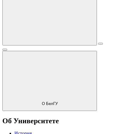
О БелГУ
Об Университете
История