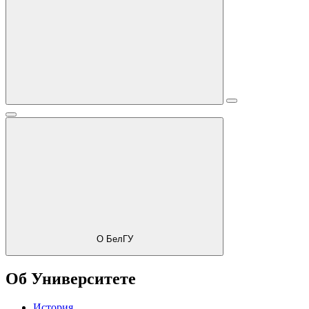
О БелГУ
Об Университете
История