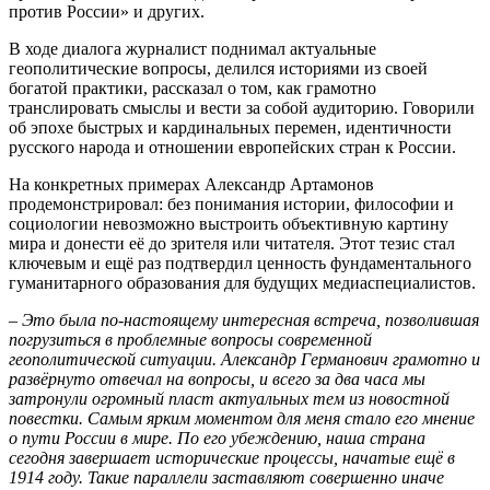
против России» и других.
В ходе диалога журналист поднимал актуальные
геополитические вопросы, делился историями из своей
богатой практики, рассказал о том, как грамотно
транслировать смыслы и вести за собой аудиторию. Говорили
об эпохе быстрых и кардинальных перемен, идентичности
русского народа и отношении европейских стран к России.
На конкретных примерах Александр Артамонов
продемонстрировал: без понимания истории, философии и
социологии невозможно выстроить объективную картину
мира и донести её до зрителя или читателя. Этот тезис стал
ключевым и ещё раз подтвердил ценность фундаментального
гуманитарного образования для будущих медиаспециалистов.
– Это была по-настоящему интересная встреча, позволившая
погрузиться в проблемные вопросы современной
геополитической ситуации. Александр Германович грамотно и
развёрнуто отвечал на вопросы, и всего за два часа мы
затронули огромный пласт актуальных тем из новостной
повестки. Самым ярким моментом для меня стало его мнение
о пути России в мире. По его убеждению, наша страна
сегодня завершает исторические процессы, начатые ещё в
1914 году. Такие параллели заставляют совершенно иначе