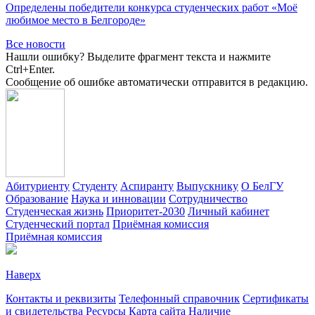
Определены победители конкурса студенческих работ «Моё
любимое место в Белгороде»
Все новости
Нашли ошибку? Выделите фрагмент текста и нажмите
Ctrl+Enter.
Сообщение об ошибке автоматически отправится в редакцию.
Абитуриенту
Студенту
Аспиранту
Выпускнику
О БелГУ
Образование
Наука и инновации
Сотрудничество
Студенческая жизнь
Приоритет-2030
Личный кабинет
Студенческий портал
Приёмная комиссия
Приёмная комиссия
Наверх
Контакты и реквизиты
Телефонный справочник
Сертификаты
и свидетельства
Ресурсы
Карта сайта
Наличие