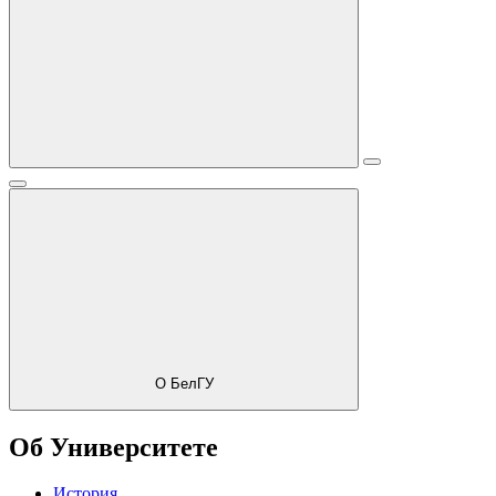
О БелГУ
Об Университете
История