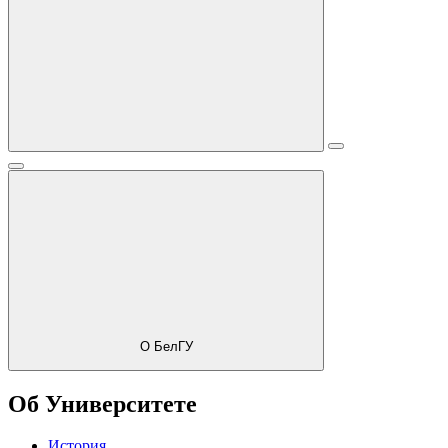
О БелГУ
Об Университете
История