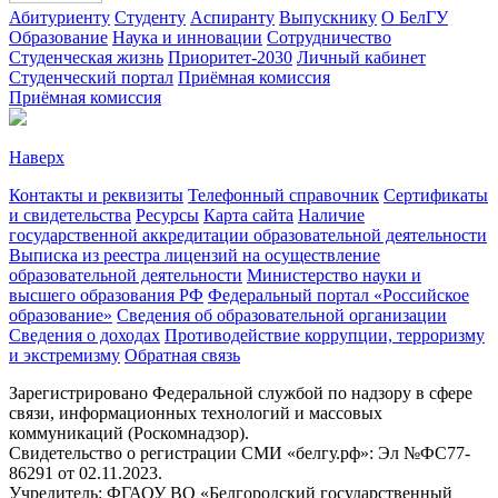
Абитуриенту
Студенту
Аспиранту
Выпускнику
О БелГУ
Образование
Наука и инновации
Сотрудничество
Студенческая жизнь
Приоритет-2030
Личный кабинет
Студенческий портал
Приёмная комиссия
Приёмная комиссия
Наверх
Контакты и реквизиты
Телефонный справочник
Сертификаты
и свидетельства
Ресурсы
Карта сайта
Наличие
государственной аккредитации образовательной деятельности
Выписка из реестра лицензий на осуществление
образовательной деятельности
Министерствo науки и
высшего образования РФ
Федеральный портал «Российское
образование»
Сведения об образовательной организации
Сведения о доходах
Противодействие коррупции, терроризму
и экстремизму
Обратная связь
Зарегистрировано Федеральной службой по надзору в сфере
связи, информационных технологий и массовых
коммуникаций (Роскомнадзор).
Свидетельство о регистрации СМИ «белгу.рф»: Эл №ФС77-
86291 от 02.11.2023.
Учредитель: ФГАОУ ВО «Белгородский государственный