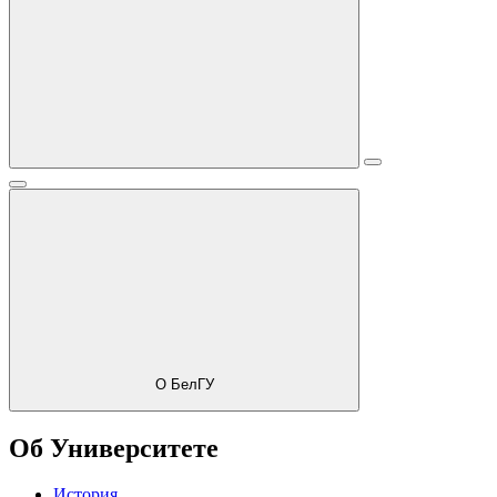
О БелГУ
Об Университете
История