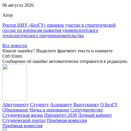
06 августа 2026
Array
Ректор НИУ «БелГУ» приняла участие в стратегической
сессии по вопросам развития университетского
технологического предпринимательства
Все новости
Нашли ошибку? Выделите фрагмент текста и нажмите
Ctrl+Enter.
Сообщение об ошибке автоматически отправится в редакцию.
Абитуриенту
Студенту
Аспиранту
Выпускнику
О БелГУ
Образование
Наука и инновации
Сотрудничество
Студенческая жизнь
Приоритет-2030
Личный кабинет
Студенческий портал
Приёмная комиссия
Приёмная комиссия