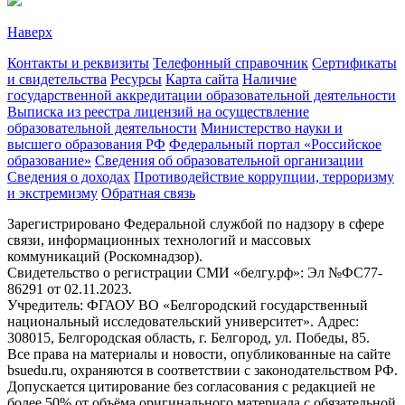
Наверх
Контакты и реквизиты
Телефонный справочник
Сертификаты
и свидетельства
Ресурсы
Карта сайта
Наличие
государственной аккредитации образовательной деятельности
Выписка из реестра лицензий на осуществление
образовательной деятельности
Министерствo науки и
высшего образования РФ
Федеральный портал «Российское
образование»
Сведения об образовательной организации
Сведения о доходах
Противодействие коррупции, терроризму
и экстремизму
Обратная связь
Зарегистрировано Федеральной службой по надзору в сфере
связи, информационных технологий и массовых
коммуникаций (Роскомнадзор).
Свидетельство о регистрации СМИ «белгу.рф»: Эл №ФС77-
86291 от 02.11.2023.
Учредитель: ФГАОУ ВО «Белгородский государственный
национальный исследовательский университет». Адрес:
308015, Белгородская область, г. Белгород, ул. Победы, 85.
Все права на материалы и новости, опубликованные на сайте
bsuedu.ru, охраняются в соответствии с законодательством РФ.
Допускается цитирование без согласования с редакцией не
более 50% от объёма оригинального материала с обязательной