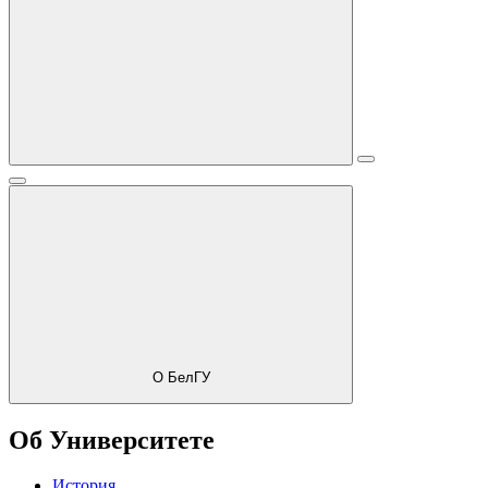
О БелГУ
Об Университете
История