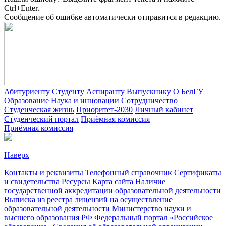
Ctrl+Enter.
Сообщение об ошибке автоматически отправится в редакцию.
Абитуриенту
Студенту
Аспиранту
Выпускнику
О БелГУ
Образование
Наука и инновации
Сотрудничество
Студенческая жизнь
Приоритет-2030
Личный кабинет
Студенческий портал
Приёмная комиссия
Приёмная комиссия
Наверх
Контакты и реквизиты
Телефонный справочник
Сертификаты
и свидетельства
Ресурсы
Карта сайта
Наличие
государственной аккредитации образовательной деятельности
Выписка из реестра лицензий на осуществление
образовательной деятельности
Министерствo науки и
высшего образования РФ
Федеральный портал «Российское