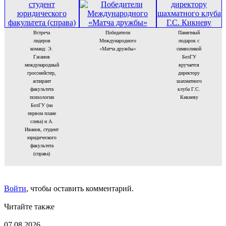
Встреча
Победители
Памятный
лидеров
Международного
подарок с
команд: Э.
«Матча дружбы»
символикой
Гасанов
БелГУ
международный
вручается
гроссмейстер,
директору
аспирант
шахматного
факультета
клуба Г.С.
психологии
Кикневу
БелГУ (на
первом плане
слева) и А.
Иванов, студент
юридического
факультета
(справа)
Войти
, чтобы оставить комментарий.
Читайте также
07.08.2026