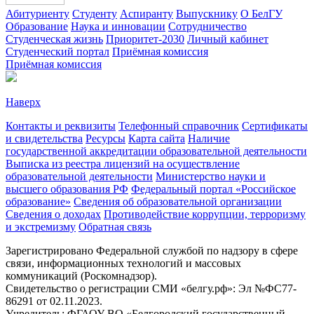
Абитуриенту
Студенту
Аспиранту
Выпускнику
О БелГУ
Образование
Наука и инновации
Сотрудничество
Студенческая жизнь
Приоритет-2030
Личный кабинет
Студенческий портал
Приёмная комиссия
Приёмная комиссия
Наверх
Контакты и реквизиты
Телефонный справочник
Сертификаты
и свидетельства
Ресурсы
Карта сайта
Наличие
государственной аккредитации образовательной деятельности
Выписка из реестра лицензий на осуществление
образовательной деятельности
Министерствo науки и
высшего образования РФ
Федеральный портал «Российское
образование»
Сведения об образовательной организации
Сведения о доходах
Противодействие коррупции, терроризму
и экстремизму
Обратная связь
Зарегистрировано Федеральной службой по надзору в сфере
связи, информационных технологий и массовых
коммуникаций (Роскомнадзор).
Свидетельство о регистрации СМИ «белгу.рф»: Эл №ФС77-
86291 от 02.11.2023.
Учредитель: ФГАОУ ВО «Белгородский государственный