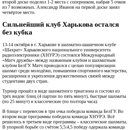
второй доске поделил 1-2 места с соперником, набрав 5 очков
из 7 возможных. Александр Иванов на первой доске занял
четвёртое место.
Сильнейший клуб Харькова остался
без кубка
13-14 октября в г. Харькове в шахматно-шашечном клубе
«Шахрат» Харьковского национального университета
радиоэлектроники (ХНУРЭ) состоялся Международный
«Матч дружбы» между названным клубом и шахматным
клубом БелГУ. Матч проводился с целью популяризации
шахмат среди молодёжи, повышения спортивного мастерства,
расширения и укрепления дружественных связей между
студентами двух стран.
Турнир прошёл в виде шахматного триатлона и состоял из
трёх видов: блиц (4 партии по пять минут), быстрые шахматы
(по 25 минут) и классические (по полтора часа).
В блице с перевесом в три очка победила команда БелГУ. Во
втором виде программы победила команда ХНУРЭ. Всё
решилось в третьем виде программы – классические шахматы.
В упорной борьбе со счётом 5,5:4,5 победу одержала команда