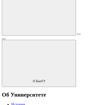
О БелГУ
Об Университете
История