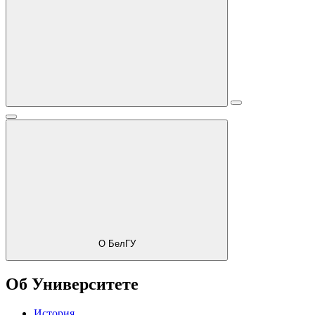
О БелГУ
Об Университете
История