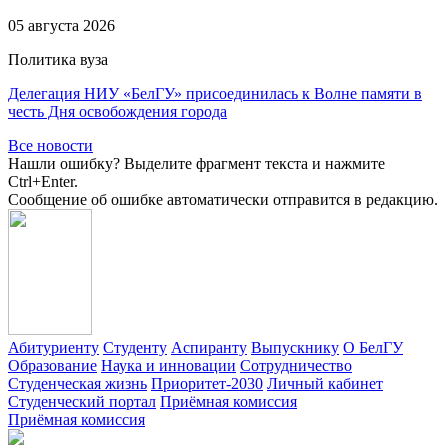
05 августа 2026
Политика вуза
Делегация НИУ «БелГУ» присоединилась к Волне памяти в
честь Дня освобождения города
Все новости
Нашли ошибку? Выделите фрагмент текста и нажмите
Ctrl+Enter.
Сообщение об ошибке автоматически отправится в редакцию.
Абитуриенту
Студенту
Аспиранту
Выпускнику
О БелГУ
Образование
Наука и инновации
Сотрудничество
Студенческая жизнь
Приоритет-2030
Личный кабинет
Студенческий портал
Приёмная комиссия
Приёмная комиссия