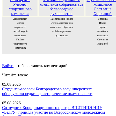
Архиепископ
На освящение нового
Владыка
Иоанн
Учебно-спортивного
Иоанн
окропляет
комплекса собралось
служит
святой водой
всё белгородское
молебен в
помещения
духовенство
комплексе
Учебно-
Светланы
спортивного
Хоркиной
комплекса
Войти
, чтобы оставить комментарий.
Читайте также
05.08.2026
Студенты-геологи Белгородского госуниверситета
обнаружили редкие доисторические окаменелости
05.08.2026
Сотрудник Координационного центра ВПИТИПЭ НИУ
«БелГУ» приняла участие во Всероссийском молодёжном