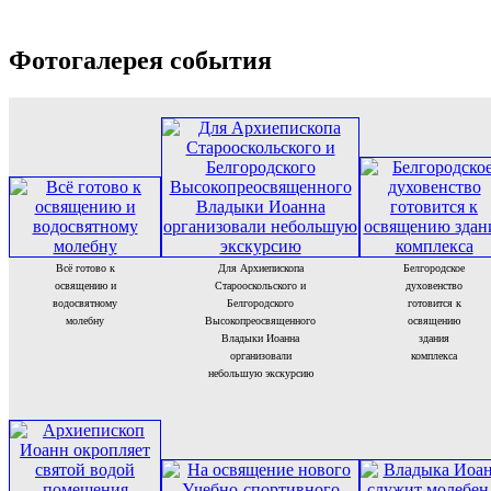
Фотогалерея события
Всё готово к
Для Архиепископа
Белгородское
освящению и
Старооскольского и
духовенство
водосвятному
Белгородского
готовится к
молебну
Высокопреосвященного
освящению
Владыки Иоанна
здания
организовали
комплекса
небольшую экскурсию