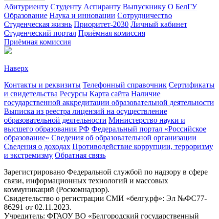
Абитуриенту
Студенту
Аспиранту
Выпускнику
О БелГУ
Образование
Наука и инновации
Сотрудничество
Студенческая жизнь
Приоритет-2030
Личный кабинет
Студенческий портал
Приёмная комиссия
Приёмная комиссия
Наверх
Контакты и реквизиты
Телефонный справочник
Сертификаты
и свидетельства
Ресурсы
Карта сайта
Наличие
государственной аккредитации образовательной деятельности
Выписка из реестра лицензий на осуществление
образовательной деятельности
Министерствo науки и
высшего образования РФ
Федеральный портал «Российское
образование»
Сведения об образовательной организации
Сведения о доходах
Противодействие коррупции, терроризму
и экстремизму
Обратная связь
Зарегистрировано Федеральной службой по надзору в сфере
связи, информационных технологий и массовых
коммуникаций (Роскомнадзор).
Свидетельство о регистрации СМИ «белгу.рф»: Эл №ФС77-
86291 от 02.11.2023.
Учредитель: ФГАОУ ВО «Белгородский государственный