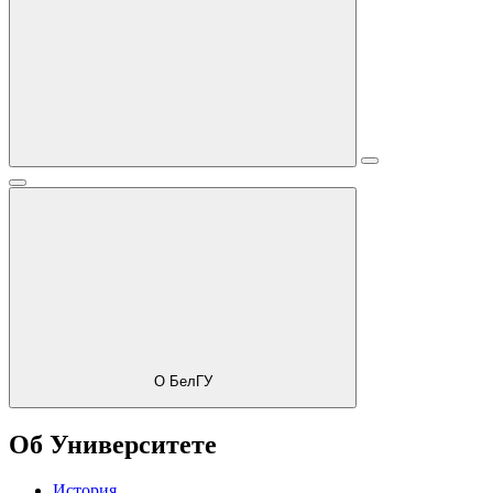
О БелГУ
Об Университете
История