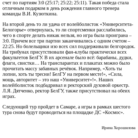
счет по партиям 3:0 (25:17; 25:22; 25:11). Такая победа стала
отличным подарком в день рождения главного тренера
команды В.И. Кузюткина.
На второй день то ли удача от волейболисток «Университета-
Белогорье» отвернулась, то ли спортсменки расслабились,
чего в спорте делать никак нельзя, но игра была проиграна –
3:0. Причем все три партии заканчивались с одним счетом –
22:25. Но болельщики изо всех сил поддерживали белгородок.
На трибунах присутствовали фан-клубы практически всех
факультетов БелГУ. В их арсенале было всё: барабаны, дудки,
флаги, свистки… На транспарантах и плакатах можно было
прочитать массу забавных речёвок. Например, «Хоть ты
лопни, хоть ты тресни! БелГУ на первом месте!», «Сила,
мощь, авторитет – это наш «Университет»!». Наших
волейболисток подбадривал и ректорский духовой оркестр.
Л.Я. Дятченко, ректор БелГУ, также присутствовал на обеих
играх.
Следующий тур пройдет в Самаре, а игры в рамках шестого
тура снова будут проводиться на площадке ДС «Космос».
Ирина Хорошилова