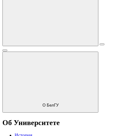
О БелГУ
Об Университете
История