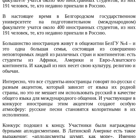
факультете учатся около 400 иностранных студентов, из них
191 человек, те, кто недавно приехали в Россию.
В настоящее время в Белгородском государственном
университете на подготовительном (международном)
факультете учатся около 400 иностранных студентов, из них
191 человек, те, кто недавно приехали в Россию.
Большинство иностранцев живут в общежитии БелГУ №4 – и
это одна большая семья, состоящая из совершенно
неповторимых людей из различных стран и континентов: есть
студенты из Африки, Америки и Евро-Азиатского
континента. И каждый из них несет свою культуру, религию и
обычаи.
Интересно, что все студенты-иностранцы говорят по-русски с
разным акцентом, который зависит от языка их родной
страны, но это не мешает им использовать русский в качестве
общего языка для международного общения. И участвующие в
конкурсе иностранцы этим акцентом создают особую
атмосферу: русские песни становятся колоритными в их
исполнении.
Конкурс подошел к концу. Участники были награждены
бурными аплодисментами. В Латинской Америке есть такое
выражение: «аплодисменты шумят, как море». Именно