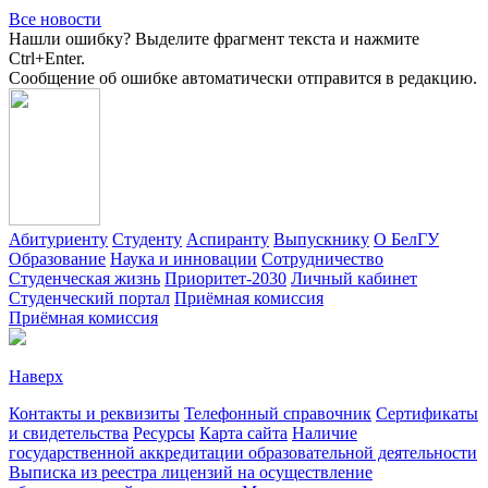
Все новости
Нашли ошибку? Выделите фрагмент текста и нажмите
Ctrl+Enter.
Сообщение об ошибке автоматически отправится в редакцию.
Абитуриенту
Студенту
Аспиранту
Выпускнику
О БелГУ
Образование
Наука и инновации
Сотрудничество
Студенческая жизнь
Приоритет-2030
Личный кабинет
Студенческий портал
Приёмная комиссия
Приёмная комиссия
Наверх
Контакты и реквизиты
Телефонный справочник
Сертификаты
и свидетельства
Ресурсы
Карта сайта
Наличие
государственной аккредитации образовательной деятельности
Выписка из реестра лицензий на осуществление