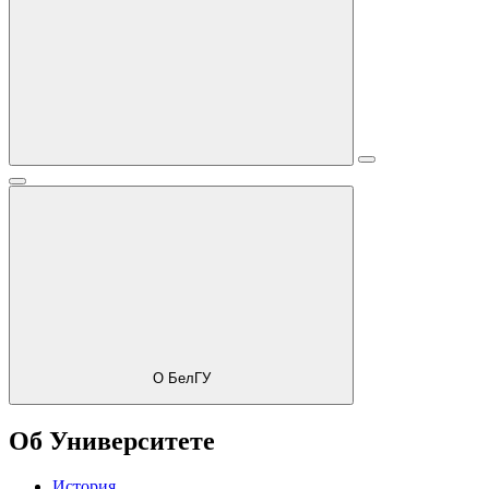
О БелГУ
Об Университете
История