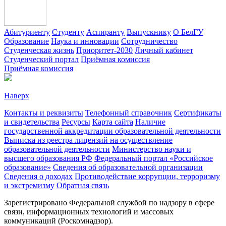
Абитуриенту
Студенту
Аспиранту
Выпускнику
О БелГУ
Образование
Наука и инновации
Сотрудничество
Студенческая жизнь
Приоритет-2030
Личный кабинет
Студенческий портал
Приёмная комиссия
Приёмная комиссия
Наверх
Контакты и реквизиты
Телефонный справочник
Сертификаты
и свидетельства
Ресурсы
Карта сайта
Наличие
государственной аккредитации образовательной деятельности
Выписка из реестра лицензий на осуществление
образовательной деятельности
Министерствo науки и
высшего образования РФ
Федеральный портал «Российское
образование»
Сведения об образовательной организации
Сведения о доходах
Противодействие коррупции, терроризму
и экстремизму
Обратная связь
Зарегистрировано Федеральной службой по надзору в сфере
связи, информационных технологий и массовых
коммуникаций (Роскомнадзор).