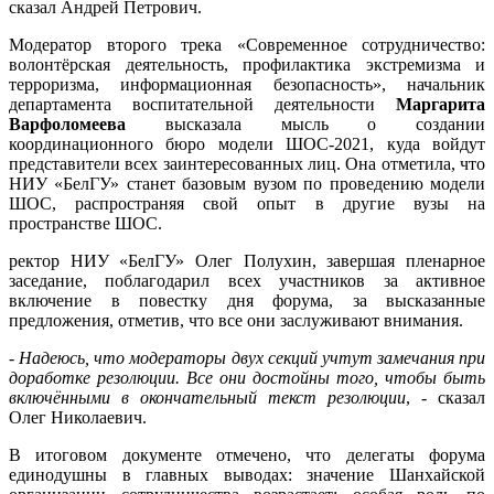
сказал Андрей Петрович.
Модератор второго трека «Современное сотрудничество:
волонтёрская деятельность, профилактика экстремизма и
терроризма, информационная безопасность», начальник
департамента воспитательной деятельности
Маргарита
Варфоломеева
высказала мысль о создании
координационного бюро модели ШОС-2021, куда войдут
представители всех заинтересованных лиц. Она отметила, что
НИУ «БелГУ» станет базовым вузом по проведению модели
ШОС, распространяя свой опыт в другие вузы на
пространстве ШОС.
ректор НИУ «БелГУ» Олег Полухин, завершая пленарное
заседание, поблагодарил всех участников за активное
включение в повестку дня форума, за высказанные
предложения, отметив, что все они заслуживают внимания.
-
Надеюсь, что модераторы двух секций учтут замечания при
доработке резолюции. Все они достойны того, чтобы быть
включёнными в окончательный текст резолюции
, - сказал
Олег Николаевич.
В итоговом документе отмечено, что делегаты форума
единодушны в главных выводах: значение Шанхайской