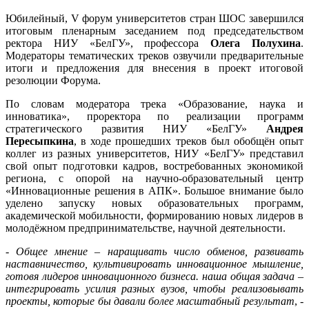
Юбилейный, V форум университетов стран ШОС завершился
итоговым пленарным заседанием под председательством
ректора НИУ «БелГУ», профессора
Олега Полухина
.
Модераторы тематических треков озвучили предварительные
итоги и предложения для внесения в проект итоговой
резолюции Форума.
По словам модератора трека «Образование, наука и
инноватика», проректора по реализации программ
стратегического развития НИУ «БелГУ»
Андрея
Пересыпкина
, в ходе прошедших треков был обобщён опыт
коллег из разных университетов, НИУ «БелГУ» представил
свой опыт подготовки кадров, востребованных экономикой
региона, с опорой на научно-образовательный центр
«Инновационные решения в АПК». Большое внимание было
уделено запуску новых образовательных программ,
академической мобильности, формированию новых лидеров в
молодёжном предпринимательстве, научной деятельности.
-
Общее мнение – наращивать число обменов, развивать
наставничество, культивировать инновационное мышление,
готовя лидеров инновационного бизнеса. наша общая задача –
интегрировать усилия разных вузов, чтобы реализовывать
проекты, которые бы давали более масштабный результат
, -