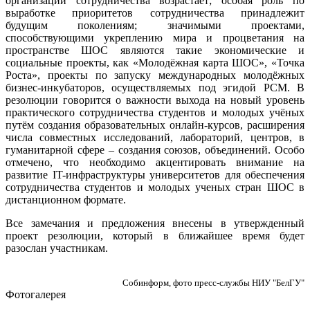
организации сотрудничества возрастает; особая роль по
выработке приоритетов сотрудничества принадлежит
будущим поколениям; значимыми проектами,
способствующими укреплению мира и процветания на
пространстве ШОС являются такие экономические и
социальные проекты, как «Молодёжная карта ШОС», «Точка
Роста», проекты по запуску международных молодёжных
бизнес-инкубаторов, осуществляемых под эгидой РСМ. В
резолюции говорится о важности выхода на новый уровень
практического сотрудничества студентов и молодых учёных
путём создания образовательных онлайн-курсов, расширения
числа совместных исследований, лабораторий, центров, в
гуманитарной сфере – создания союзов, объединений. Особо
отмечено, что необходимо акцентировать внимание на
развитие IT-инфраструктуры университетов для обеспечения
сотрудничества студентов и молодых ученых стран ШОС в
дистанционном формате.
Все замечания и предложения внесены в утвержденный
проект резолюции, который в ближайшее время будет
разослан участникам.
Собинформ, фото пресс-службы НИУ "БелГУ"
Фотогалерея