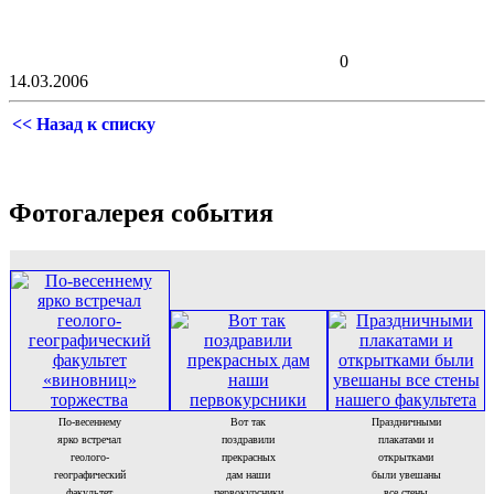
0
14.03.2006
<< Назад к списку
Фотогалерея события
По-весеннему
Вот так
Праздничными
ярко встречал
поздравили
плакатами и
геолого-
прекрасных
открытками
географический
дам наши
были увешаны
факультет
первокурсники
все стены