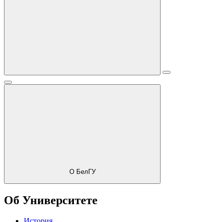
О БелГУ
Об Университете
История