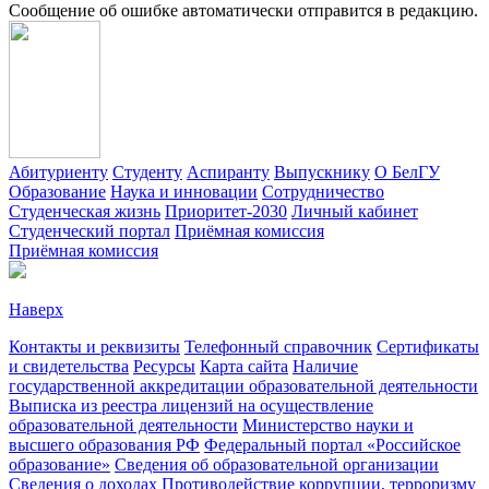
Сообщение об ошибке автоматически отправится в редакцию.
Абитуриенту
Студенту
Аспиранту
Выпускнику
О БелГУ
Образование
Наука и инновации
Сотрудничество
Студенческая жизнь
Приоритет-2030
Личный кабинет
Студенческий портал
Приёмная комиссия
Приёмная комиссия
Наверх
Контакты и реквизиты
Телефонный справочник
Сертификаты
и свидетельства
Ресурсы
Карта сайта
Наличие
государственной аккредитации образовательной деятельности
Выписка из реестра лицензий на осуществление
образовательной деятельности
Министерствo науки и
высшего образования РФ
Федеральный портал «Российское
образование»
Сведения об образовательной организации
Сведения о доходах
Противодействие коррупции, терроризму