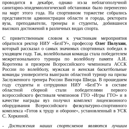
проводится в декабре, однако из-за неблагополучной
санитарно-эпидемиологической обстановки было перенесено
на март этого года. На спортивном торжестве собрались
представители администрации области и города, ректората
вуза, преподаватели, тренеры и студенты, добившиеся
высоких достижений в различных видах спорта.
С приветственным словом к участникам мероприятия
обратился ректор НИУ «БелГУ», профессор
Олег Полухин
,
который рассказал о самых значимых спортивных победах в
уходящем году. Так, волейбольная команда стала победителем
межрегионального турнира по волейболу памяти А.И.
Коротеева и призером Всероссийского чемпионата АССК
России по волейболу, мужская и женская баскетбольные
команды университета выиграли областной турнир на призы
Заслуженного тренера России Виктора Шведа. В прошедшем
году студенты и сотрудники НИУ «БелГУ» в составе
областной сборной стали победителями первого
всероссийского фестиваля чемпионов ГТО «Игры ГТО» и в
качестве награды вуз получил комплект лицензионного
оборудования Всероссийского физкультурно-спортивного
комплекса «Готов к труду и обороне», установленный в УСК
С. Хоркиной.
-
Достижения наших спортсменов являются лучшим