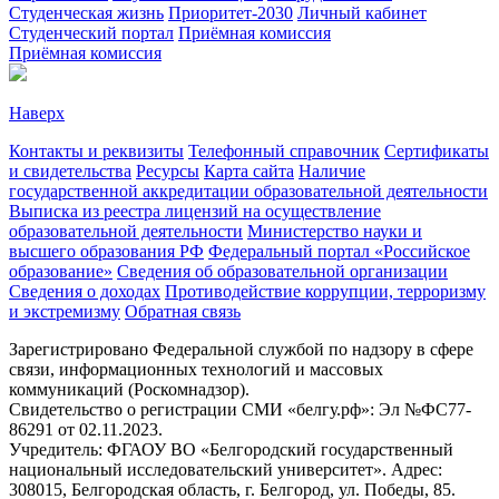
Студенческая жизнь
Приоритет-2030
Личный кабинет
Студенческий портал
Приёмная комиссия
Приёмная комиссия
Наверх
Контакты и реквизиты
Телефонный справочник
Сертификаты
и свидетельства
Ресурсы
Карта сайта
Наличие
государственной аккредитации образовательной деятельности
Выписка из реестра лицензий на осуществление
образовательной деятельности
Министерствo науки и
высшего образования РФ
Федеральный портал «Российское
образование»
Сведения об образовательной организации
Сведения о доходах
Противодействие коррупции, терроризму
и экстремизму
Обратная связь
Зарегистрировано Федеральной службой по надзору в сфере
связи, информационных технологий и массовых
коммуникаций (Роскомнадзор).
Свидетельство о регистрации СМИ «белгу.рф»: Эл №ФС77-
86291 от 02.11.2023.
Учредитель: ФГАОУ ВО «Белгородский государственный
национальный исследовательский университет». Адрес:
308015, Белгородская область, г. Белгород, ул. Победы, 85.