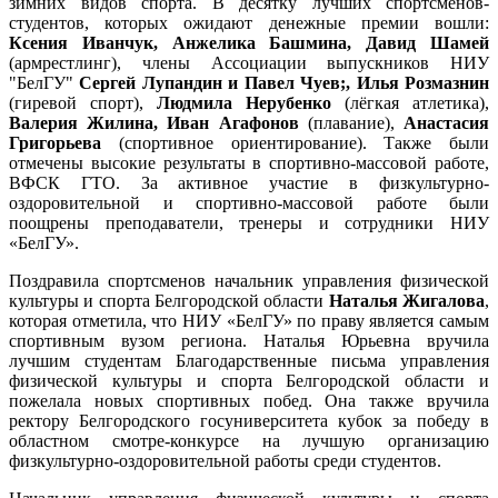
зимних видов спорта. В десятку лучших спортсменов-
студентов, которых ожидают денежные премии вошли:
Ксения Иванчук, Анжелика Башмина, Давид Шамей
(армрестлинг), члены Ассоциации выпускников НИУ
"БелГУ"
Сергей Лупандин и Павел Чуев;, Илья Розмазнин
(гиревой спорт),
Людмила Нерубенко
(лёгкая атлетика),
Валерия Жилина, Иван Агафонов
(плавание),
Анастасия
Григорьева
(спортивное ориентирование). Также были
отмечены высокие результаты в спортивно-массовой работе,
ВФСК ГТО. За активное участие в физкультурно-
оздоровительной и спортивно-массовой работе были
поощрены преподаватели, тренеры и сотрудники НИУ
«БелГУ».
Поздравила спортсменов начальник управления физической
культуры и спорта Белгородской области
Наталья Жигалова
,
которая отметила, что НИУ «БелГУ» по праву является самым
спортивным вузом региона. Наталья Юрьевна вручила
лучшим студентам Благодарственные письма управления
физической культуры и спорта Белгородской области и
пожелала новых спортивных побед. Она также вручила
ректору Белгородского госуниверситета кубок за победу в
областном смотре-конкурсе на лучшую организацию
физкультурно-оздоровительной работы среди студентов.