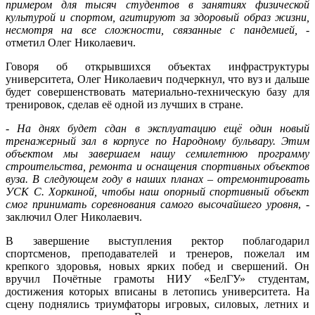
примером для тысяч студентов в занятиях физической
культурой и спортом, агитируют за здоровый образ жизни,
несмотря на все сложности, связанные с пандемией, -
отметил Олег Николаевич.
Говоря об открывшихся объектах инфраструктуры
университета, Олег Николаевич подчеркнул, что вуз и дальше
будет совершенствовать материально-техническую базу для
тренировок, сделав её одной из лучших в стране.
- На днях будет сдан в эксплуатацию ещё один новый
тренажерный зал в корпусе по Народному бульвару. Этим
объектом мы завершаем нашу семилетнюю программу
строительства, ремонта и оснащения спортивных объектов
вуза. В следующем году в наших планах – отремонтировать
УСК С. Хоркиной, чтобы наш опорный спортивный объект
смог принимать соревнования самого высочайшего уровня
, -
заключил Олег Николаевич.
В завершение выступления ректор поблагодарил
спортсменов, преподавателей и тренеров, пожелал им
крепкого здоровья, новых ярких побед и свершений. Он
вручил Почётные грамоты НИУ «БелГУ» студентам,
достижения которых вписаны в летопись университета. На
сцену поднялись триумфаторы игровых, силовых, летних и