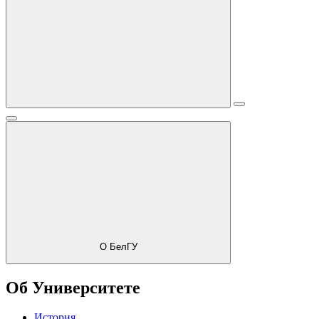
О БелГУ
Об Университете
История