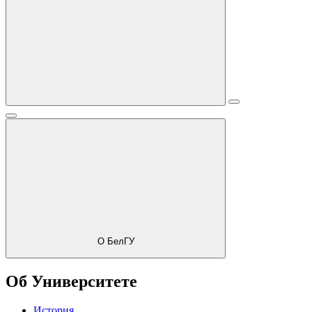
О БелГУ
Об Университете
История