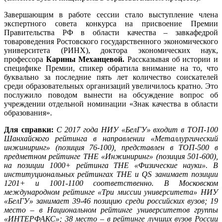
Завершающим в работе сессии стало выступление члена
экспертного совета конкурса на присвоение Премии
Правительства РФ в области качества – завкафедрой
товароведения Ростовского государственного экономического
университета (РИНХ), доктора экономических наук,
профессора
Карины Механцевой.
Рассказывая об истории и
специфике Премии, спикер обратила внимание на то, что
буквально за последние пять лет количество соискателей
среди образовательных организаций увеличилось кратно. Это
послужило поводом вынести на обсуждение вопрос об
учреждении отдельной номинации «Знак качества в области
образования».
Для справки:
С 2017 года НИУ «БелГУ» входит в ТОП-100
Шанхайского рейтинга в направлении «Металлургический
инжиниринг» (позиция 76-100), представлен в ТОП-500 в
предметном рейтинге THE «Инжиниринг» (позиция 501-600),
на позиции 1000+ рейтинга THE «Физические науки». В
институциональных рейтингах THE и QS занимает позиции
1201+ и 1001-1100 соответственно. В Московском
международном рейтинге «Три миссии университета» НИУ
«БелГУ» занимает 39-46 позицию среди российских вузов; 19
место – в Национальном рейтинге университетов группы
«ИНТЕРФАКС»; 38 место – в рейтинге лучших вузов России