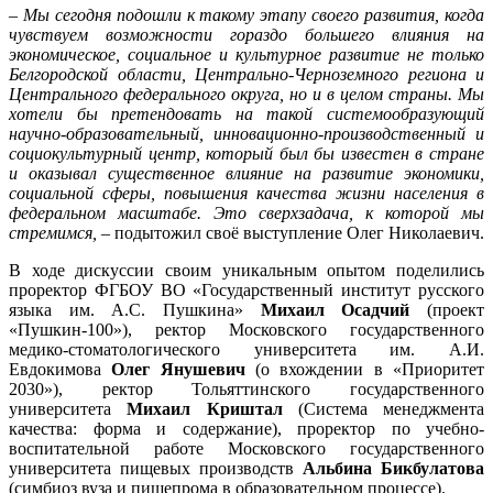
–
Мы сегодня подошли к такому этапу своего развития, когда
чувствуем возможности гораздо большего влияния на
экономическое, социальное и культурное развитие не только
Белгородской области, Центрально-Черноземного региона и
Центрального федерального округа, но и в целом страны. Мы
хотели бы претендовать на такой системообразующий
научно-образовательный, инновационно-производственный и
социокультурный центр, который был бы известен в стране
и оказывал существенное влияние на развитие экономики,
социальной сферы, повышения качества жизни населения в
федеральном масштабе. Это сверхзадача, к которой мы
стремимся,
– подытожил своё выступление Олег Николаевич.
В ходе дискуссии своим уникальным опытом поделились
проректор ФГБОУ ВО «Государственный институт русского
языка им. А.С. Пушкина»
Михаил Осадчий
(проект
«Пушкин-100»), ректор Московского государственного
медико-стоматологического университета им. А.И.
Евдокимова
Олег Янушевич
(о вхождении в «Приоритет
2030»), ректор Тольяттинского государственного
университета
Михаил Криштал
(Система менеджмента
качества: форма и содержание), проректор по учебно-
воспитательной работе Московского государственного
университета пищевых производств
Альбина Бикбулатова
(симбиоз вуза и пищепрома в образовательном процессе).