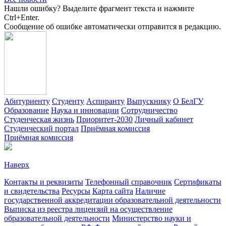
Нашли ошибку? Выделите фрагмент текста и нажмите
Ctrl+Enter.
Сообщение об ошибке автоматически отправится в редакцию.
Абитуриенту
Студенту
Аспиранту
Выпускнику
О БелГУ
Образование
Наука и инновации
Сотрудничество
Студенческая жизнь
Приоритет-2030
Личный кабинет
Студенческий портал
Приёмная комиссия
Приёмная комиссия
Наверх
Контакты и реквизиты
Телефонный справочник
Сертификаты
и свидетельства
Ресурсы
Карта сайта
Наличие
государственной аккредитации образовательной деятельности
Выписка из реестра лицензий на осуществление
образовательной деятельности
Министерствo науки и