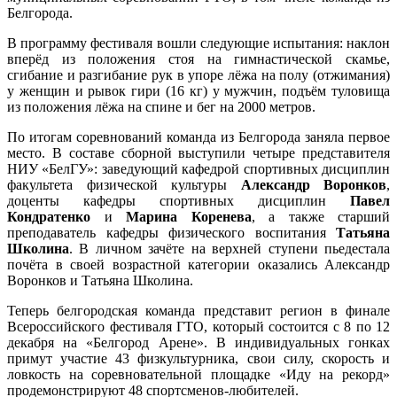
Белгорода.
В программу фестиваля вошли следующие испытания: наклон
вперёд из положения стоя на гимнастической скамье,
сгибание и разгибание рук в упоре лёжа на полу (отжимания)
у женщин и рывок гири (16 кг) у мужчин, подъём туловища
из положения лёжа на спине и бег на 2000 метров.
По итогам соревнований команда из Белгорода заняла первое
место. В составе сборной выступили четыре представителя
НИУ «БелГУ»: заведующий кафедрой спортивных дисциплин
факультета физической культуры
Александр Воронков
,
доценты кафедры спортивных дисциплин
Павел
Кондратенко
и
Марина Коренева
, а также старший
преподаватель кафедры физического воспитания
Татьяна
Школина
. В личном зачёте на верхней ступени пьедестала
почёта в своей возрастной категории оказались Александр
Воронков и Татьяна Школина.
Теперь белгородская команда представит регион в финале
Всероссийского фестиваля ГТО, который состоится с 8 по 12
декабря на «Белгород Арене». В индивидуальных гонках
примут участие 43 физкультурника, свои силу, скорость и
ловкость на соревновательной площадке «Иду на рекорд»
продемонстрируют 48 спортсменов-любителей.