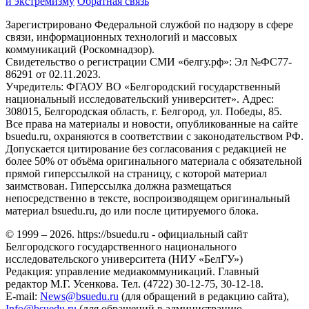
и экстремизму
Обратная связь
Зарегистрировано Федеральной службой по надзору в сфере
связи, информационных технологий и массовых
коммуникаций (Роскомнадзор).
Свидетельство о регистрации СМИ «белгу.рф»: Эл №ФС77-
86291 от 02.11.2023.
Учредитель: ФГАОУ ВО «Белгородский государственный
национальный исследовательский университет». Адрес:
308015, Белгородская область, г. Белгород, ул. Победы, 85.
Все права на материалы и новости, опубликованные на сайте
bsuedu.ru, охраняются в соответствии с законодательством РФ.
Допускается цитирование без согласования с редакцией не
более 50% от объёма оригинального материала с обязательной
прямой гиперссылкой на страницу, с которой материал
заимствован. Гиперссылка должна размещаться
непосредственно в тексте, воспроизводящем оригинальный
материал bsuedu.ru, до или после цитируемого блока.
© 1999 – 2026. https://bsuedu.ru - официальный сайт
Белгородского государственного национального
исследовательского университета (НИУ «БелГУ»)
Редакция: управление медиакоммуникаций. Главный
редактор М.Г. Усенкова. Тел. (4722) 30-12-75, 30-12-18.
E-mail:
News@bsuedu.ru
(для обращений в редакцию сайта),
Info@bsuedu.ru
(для обращений в администрацию