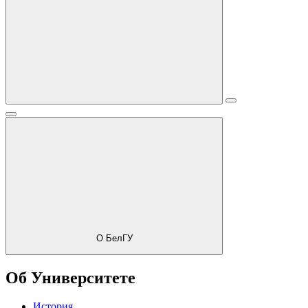
О БелГУ
Об Университете
История