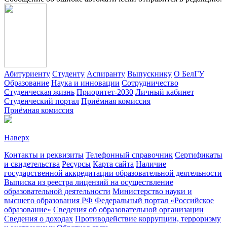
Абитуриенту
Студенту
Аспиранту
Выпускнику
О БелГУ
Образование
Наука и инновации
Сотрудничество
Студенческая жизнь
Приоритет-2030
Личный кабинет
Студенческий портал
Приёмная комиссия
Приёмная комиссия
Наверх
Контакты и реквизиты
Телефонный справочник
Сертификаты
и свидетельства
Ресурсы
Карта сайта
Наличие
государственной аккредитации образовательной деятельности
Выписка из реестра лицензий на осуществление
образовательной деятельности
Министерствo науки и
высшего образования РФ
Федеральный портал «Российское
образование»
Сведения об образовательной организации
Сведения о доходах
Противодействие коррупции, терроризму