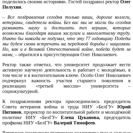
поделились своими историями. Гостей поздравил ректор
Олег
Полухин
.
– Все поздравления сегодня только ваши, дорогие коллеги,
ветераны, свидетели войны. Без вас мы не могли бы сегодня
развивать науку и достигать тех вершин, которые
возможны благодаря вашим заслугам и многолетнему труду.
Никто бы никогда не подумал, что эту 77 годовщину Победы
мы будем снова встречать на передовой борьбы с нацизмом.
Но, как и в Великой Отечественной войне, победа будет за
нами,
– обратился к присутствующим Олег Николаевич.
Ректор также отметил, что университет продолжает вести
активную научную деятельность и работает с молодёжью, в
том числе и в воспитательном ключе. Особо Олег Николаевич
подчеркнул важность участия старшего поколения в
реализации «третьей миссии» университета –
социокультурной.
К поздравлениям ректора присоединились председатель
Совета ветеранов войны и труда НИУ «БелГУ»
Юрий
Питинов
, проректор по воспитательной работе и молодёжной
политике НИУ «БелГУ»
Елена Цуканова,
председатель
профкома НИУ «БелГУ»
Валерий Тимофеев
.
Ветеранов поздравили творческие коллективы вуза и сольные