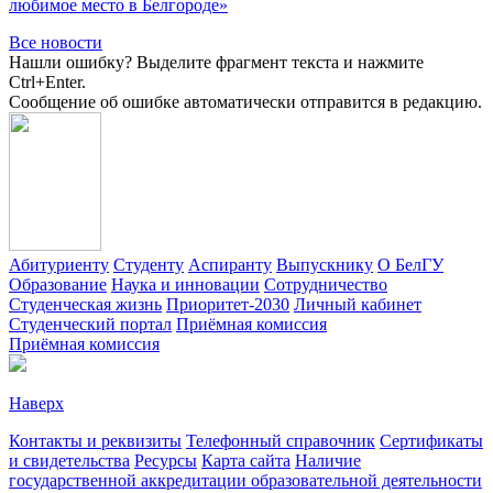
любимое место в Белгороде»
Все новости
Нашли ошибку? Выделите фрагмент текста и нажмите
Ctrl+Enter.
Сообщение об ошибке автоматически отправится в редакцию.
Абитуриенту
Студенту
Аспиранту
Выпускнику
О БелГУ
Образование
Наука и инновации
Сотрудничество
Студенческая жизнь
Приоритет-2030
Личный кабинет
Студенческий портал
Приёмная комиссия
Приёмная комиссия
Наверх
Контакты и реквизиты
Телефонный справочник
Сертификаты
и свидетельства
Ресурсы
Карта сайта
Наличие
государственной аккредитации образовательной деятельности