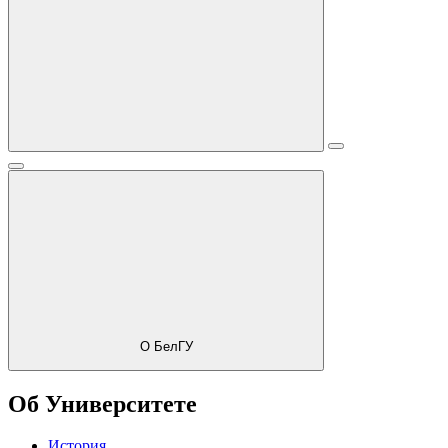
О БелГУ
Об Университете
История