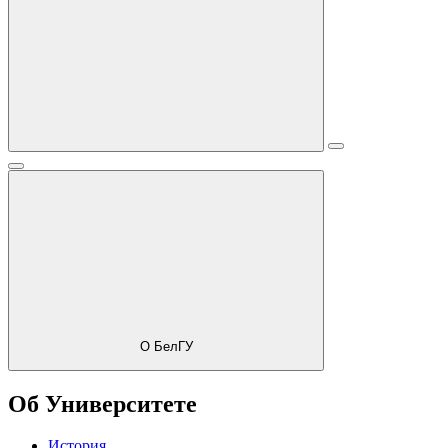
О БелГУ
Об Университете
История