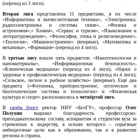
(переход из 3 лиги).
Вторая лига
представлена 11 предметами, в их числе
«Информатика и вычислительная техника», «Электроника,
радиоэлектроника и системы связи», «Физика и
астрономия»,» Химия», «Сервис и туризм», «Языкознание и
литературоведение», «Философия, этика и религиоведение»,
«Теология», «Машиностроение» (впервые), «Математика и
механика», «Фармация» (переход из 4 лиги).
В
третью лигу
вошли пять предметов: «Нанотехнологии и
наноматериалы», «Информационная безопасность»,
«Клиническая медицина» (переход из 4 лиги), «Науки о
здоровье и профилактическая медицина» (переход из 4 лиги),
«Сельское, лесное и рыбное хозяйство» (впервые). Ещё два
предмета («Фотоника, приборостроение, оптические и
биотехнические системы и технологии» и «Физическая
культура и спорт» расположились в
четвёртой лиге.
В
своём блоге
ректор НИУ «БелГУ», профессор
Олег
Полухин
выразил благодарность профессорско-
преподавательскому составу, аспирантам и студентам вуза за
стремление к лидерству, в основе которого – серьёзные
амбициозные цели как в образовании, так и в развитии
региона и страны.