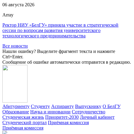
06 августа 2026
Array
Ректор НИУ «БелГУ» приняла участие в стратегической
сессии по вопросам развития университетского
технологического предпринимательства
Все новости
Нашли ошибку? Выделите фрагмент текста и нажмите
Ctrl+Enter.
Сообщение об ошибке автоматически отправится в редакцию.
Абитуриенту
Студенту
Аспиранту
Выпускнику
О БелГУ
Образование
Наука и инновации
Сотрудничество
Студенческая жизнь
Приоритет-2030
Личный кабинет
Студенческий портал
Приёмная комиссия
Приёмная комиссия