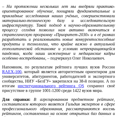
– На протяжении нескольких лет мы внедряли практико-
ориентированное обучение, поощряли фундаментальные и
прикладные исследования наших учёных, совершенствовали
материально-техническую базу и исследовательскую
инфраструктуру. Такой подход к научно-образовательному
процессу сегодня позволил нам активно включиться в
стратегическую программу «Приоритет-2030» и в её рамках
разработать и реализовывать новые конкурентоспособные
продукты и технологии, что крайне важно в актуальной
геополитической обстановке и условиях непрекращающейся
пандемии, когда наши инженерные и медицинские кадры
особенно востребованы,
– подчеркнул Олег Николаевич.
Напомним, по результатам рейтинга лучших вузов России
RAEX-100
, который является авторитетным ориентиром для
университетов, абитуриентов, работодателей и экспертного
сообщества, НИУ «БелГУ» закрепился на 38-й позиции. А по
итогам
институционального рейтинга QS
сохранил своё
присутствие в группе 1001-1200 среди 1422 вузов мира.
Для справки:
В агрегированном предметном рейтинге,
составителем которого является Гильдия экспертов в сфере
профессионального образования, рассматриваются восемь
рейтингов, составленных на основе открытых баз данных и