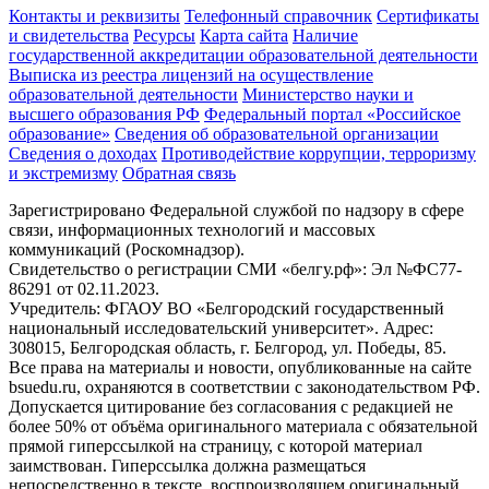
Контакты и реквизиты
Телефонный справочник
Сертификаты
и свидетельства
Ресурсы
Карта сайта
Наличие
государственной аккредитации образовательной деятельности
Выписка из реестра лицензий на осуществление
образовательной деятельности
Министерствo науки и
высшего образования РФ
Федеральный портал «Российское
образование»
Сведения об образовательной организации
Сведения о доходах
Противодействие коррупции, терроризму
и экстремизму
Обратная связь
Зарегистрировано Федеральной службой по надзору в сфере
связи, информационных технологий и массовых
коммуникаций (Роскомнадзор).
Свидетельство о регистрации СМИ «белгу.рф»: Эл №ФС77-
86291 от 02.11.2023.
Учредитель: ФГАОУ ВО «Белгородский государственный
национальный исследовательский университет». Адрес:
308015, Белгородская область, г. Белгород, ул. Победы, 85.
Все права на материалы и новости, опубликованные на сайте
bsuedu.ru, охраняются в соответствии с законодательством РФ.
Допускается цитирование без согласования с редакцией не
более 50% от объёма оригинального материала с обязательной
прямой гиперссылкой на страницу, с которой материал
заимствован. Гиперссылка должна размещаться
непосредственно в тексте, воспроизводящем оригинальный