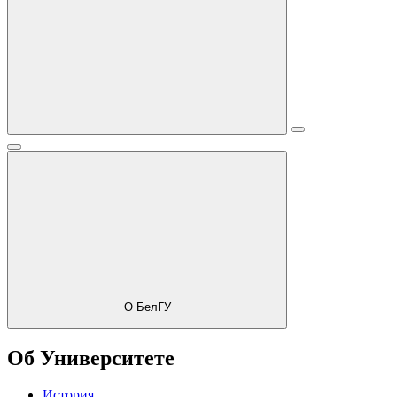
О БелГУ
Об Университете
История