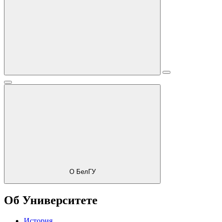
О БелГУ
Об Университете
История