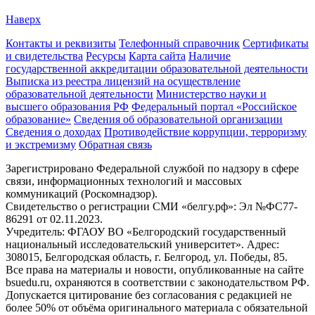
Наверх
Контакты и реквизиты
Телефонный справочник
Сертификаты
и свидетельства
Ресурсы
Карта сайта
Наличие
государственной аккредитации образовательной деятельности
Выписка из реестра лицензий на осуществление
образовательной деятельности
Министерствo науки и
высшего образования РФ
Федеральный портал «Российское
образование»
Сведения об образовательной организации
Сведения о доходах
Противодействие коррупции, терроризму
и экстремизму
Обратная связь
Зарегистрировано Федеральной службой по надзору в сфере
связи, информационных технологий и массовых
коммуникаций (Роскомнадзор).
Свидетельство о регистрации СМИ «белгу.рф»: Эл №ФС77-
86291 от 02.11.2023.
Учредитель: ФГАОУ ВО «Белгородский государственный
национальный исследовательский университет». Адрес:
308015, Белгородская область, г. Белгород, ул. Победы, 85.
Все права на материалы и новости, опубликованные на сайте
bsuedu.ru, охраняются в соответствии с законодательством РФ.
Допускается цитирование без согласования с редакцией не
более 50% от объёма оригинального материала с обязательной