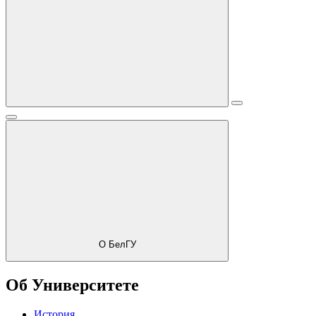
О БелГУ
Об Университете
История