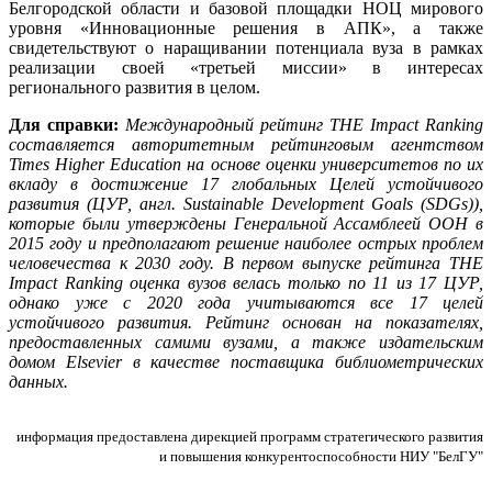
Белгородской области и базовой площадки НОЦ мирового
уровня «Инновационные решения в АПК», а также
свидетельствуют о наращивании потенциала вуза в рамках
реализации своей «третьей миссии» в интересах
регионального развития в целом.
Для справки:
Международный рейтинг THE Impact Ranking
составляется авторитетным рейтинговым агентством
Times Higher Education на основе оценки университетов по их
вкладу в достижение 17 глобальных Целей устойчивого
развития (ЦУР, англ. Sustainable Development Goals (SDGs)),
которые были утверждены Генеральной Ассамблеей ООН в
2015 году и предполагают решение наиболее острых проблем
человечества к 2030 году. В первом выпуске рейтинга THE
Impact Ranking оценка вузов велась только по 11 из 17 ЦУР,
однако уже с 2020 года учитываются все 17 целей
устойчивого развития. Рейтинг основан на показателях,
предоставленных самими вузами, а также издательским
домом Elsevier в качестве поставщика библиометрических
данных.
информация предоставлена дирекцией программ стратегического развития
и повышения конкурентоспособности НИУ "БелГУ"