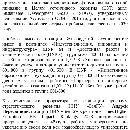
присутствие в пяти частных, которые сформированы в тесной
привязке к Целям устойчивого развития (ЦУР, англ.
Sustainable Development Goals / SDGs), утверждённым
Генеральной Ассамблеей ООН в 2015 году и направленным
на решение наиболее острых проблем человечества к 2030
году.
Наиболее высокие позиции Белгородский госуниверситет
имеет в рейтингах «Индустриализация, инновации и
инфраструктура» (ЦУР 9) и «Достойная работа и
экономический рост» (ЦУР 8) – группа 301-400. Продвижение
в рейтинге произошло и по ЦУР 3 «Хорошее здоровье и
благополучие», в котором университет поднялся из группы
601-800 в группу 401-600. В ЦУР 4 «Качественное
образование» – вуз входит в группу 601-800. В обязательном
для всех участников рейтинге «Партнерство в интересах
устойчивого развития» (ЦУР 17) НИУ «БелГУ» уже третий
год находится в группе 601-800.
Как отметил и.о. проректора по реализации программ
стратегического развития НИУ «БелГУ»
Андрей
Пересыпкин
, позиции НИУ «БелГУ» в рейтинге Times Higher
Education THE Impact Rankings 2023 подтверждают
продолжающуюся серьёзную работу университета по
укреплению своей роли как градообразующего университета