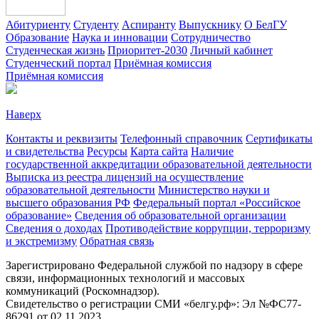
Абитуриенту
Студенту
Аспиранту
Выпускнику
О БелГУ
Образование
Наука и инновации
Сотрудничество
Студенческая жизнь
Приоритет-2030
Личный кабинет
Студенческий портал
Приёмная комиссия
Приёмная комиссия
Наверх
Контакты и реквизиты
Телефонный справочник
Сертификаты
и свидетельства
Ресурсы
Карта сайта
Наличие
государственной аккредитации образовательной деятельности
Выписка из реестра лицензий на осуществление
образовательной деятельности
Министерствo науки и
высшего образования РФ
Федеральный портал «Российское
образование»
Сведения об образовательной организации
Сведения о доходах
Противодействие коррупции, терроризму
и экстремизму
Обратная связь
Зарегистрировано Федеральной службой по надзору в сфере
связи, информационных технологий и массовых
коммуникаций (Роскомнадзор).
Свидетельство о регистрации СМИ «белгу.рф»: Эл №ФС77-
86291 от 02.11.2023.