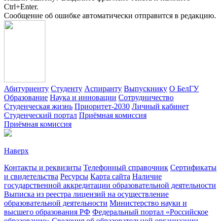
Ctrl+Enter.
Сообщение об ошибке автоматически отправится в редакцию.
Абитуриенту
Студенту
Аспиранту
Выпускнику
О БелГУ
Образование
Наука и инновации
Сотрудничество
Студенческая жизнь
Приоритет-2030
Личный кабинет
Студенческий портал
Приёмная комиссия
Приёмная комиссия
Наверх
Контакты и реквизиты
Телефонный справочник
Сертификаты
и свидетельства
Ресурсы
Карта сайта
Наличие
государственной аккредитации образовательной деятельности
Выписка из реестра лицензий на осуществление
образовательной деятельности
Министерствo науки и
высшего образования РФ
Федеральный портал «Российское
образование»
Сведения об образовательной организации