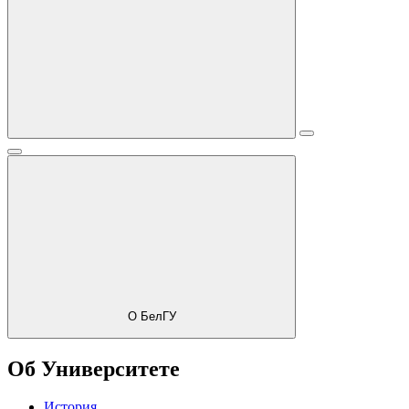
О БелГУ
Об Университете
История