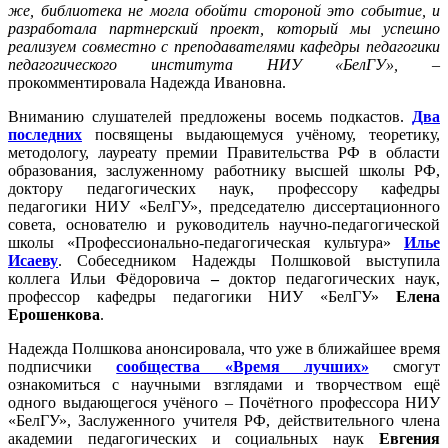
же, библиотека не могла обойти стороной это событие, и
разработала партнерский проект, который мы успешно
реализуем совместно с преподавателями кафедры педагогики
педагогического института НИУ «БелГУ»,
–
прокомментировала Надежда Ивановна.
Вниманию слушателей предложены восемь подкастов.
Два
последних
посвящены выдающемуся учёному, теоретику,
методологу, лауреату премии Правительства РФ в области
образования, заслуженному работнику высшей школы РФ,
доктору педагогических наук, профессору кафедры
педагогики НИУ «БелГУ», председателю диссертационного
совета, основателю и руководитель научно-педагогической
школы «Профессионально-педагогическая культура»
Илье
Исаеву
. Собеседником Надежды Полшковой выступила
коллега Ильи Фёдоровича
–
доктор педагогических наук,
профессор кафедры педагогики НИУ «БелГУ»
Елена
Ерошенкова
.
Надежда Полшкова анонсировала, что уже в ближайшее время
подписчики
сообщества «Время лучших»
смогут
ознакомиться с научными взглядами и творчеством ещё
одного выдающегося учёного – Почётного профессора НИУ
«БелГУ», Заслуженного учителя РФ, действительного члена
академии педагогических и социальных наук
Евгения