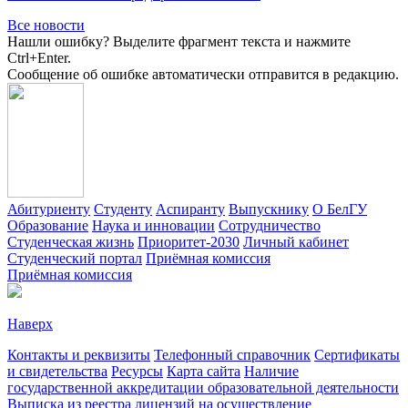
Все новости
Нашли ошибку? Выделите фрагмент текста и нажмите
Ctrl+Enter.
Сообщение об ошибке автоматически отправится в редакцию.
Абитуриенту
Студенту
Аспиранту
Выпускнику
О БелГУ
Образование
Наука и инновации
Сотрудничество
Студенческая жизнь
Приоритет-2030
Личный кабинет
Студенческий портал
Приёмная комиссия
Приёмная комиссия
Наверх
Контакты и реквизиты
Телефонный справочник
Сертификаты
и свидетельства
Ресурсы
Карта сайта
Наличие
государственной аккредитации образовательной деятельности
Выписка из реестра лицензий на осуществление