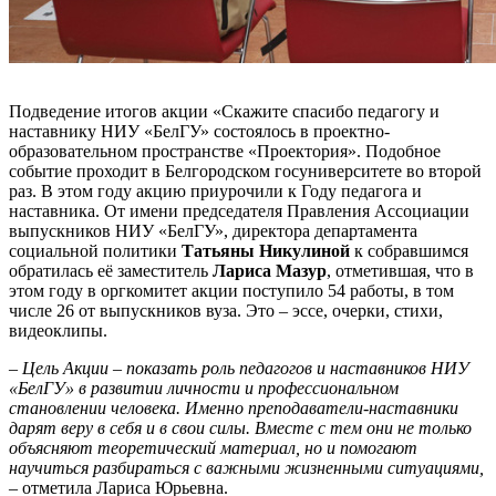
Подведение итогов акции «Скажите спасибо педагогу и
наставнику НИУ «БелГУ» состоялось в проектно-
образовательном пространстве «Проектория». Подобное
событие проходит в Белгородском госуниверситете во второй
раз. В этом году акцию приурочили к Году педагога и
наставника. От имени председателя Правления Ассоциации
выпускников НИУ «БелГУ», директора департамента
социальной политики
Татьяны Никулиной
к собравшимся
обратилась её заместитель
Лариса Мазур
, отметившая, что в
этом году в оргкомитет акции поступило 54 работы, в том
числе 26 от выпускников вуза. Это – эссе, очерки, стихи,
видеоклипы.
–
Цель Акции – показать роль педагогов и наставников НИУ
«БелГУ» в развитии личности и профессиональном
становлении человека. Именно преподаватели-наставники
дарят веру в себя и в свои силы. Вместе с тем они не только
объясняют теоретический материал, но и помогают
научиться разбираться с важными жизненными ситуациями,
– отметила Лариса Юрьевна.