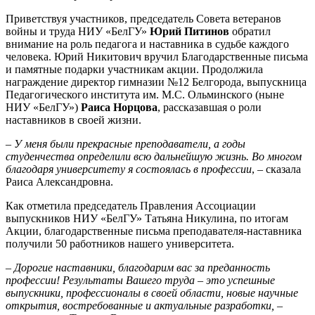
Приветствуя участников, председатель Совета ветеранов
войны и труда НИУ «БелГУ»
Юрий Питинов
обратил
внимание на роль педагога и наставника в судьбе каждого
человека. Юрий Никитович вручил Благодарственные письма
и памятные подарки участникам акции. Продолжила
награждение директор гимназии №12 Белгорода, выпускница
Педагогического института им. М.С. Ольминского (ныне
НИУ «БелГУ»)
Раиса Норцова
, рассказавшая о роли
наставников в своей жизни.
–
У меня были прекрасные преподаватели, а годы
студенчества определили всю дальнейшую жизнь. Во многом
благодаря университету я состоялась в профессии
, – сказала
Раиса Александровна.
Как отметила председатель Правления Ассоциации
выпускников НИУ «БелГУ» Татьяна Никулина, по итогам
Акции, благодарственные письма преподавателя-наставника
получили 50 работников нашего университета.
– Дорогие наставники, благодарим вас за преданность
профессии! Результаты Вашего труда – это успешные
выпускники, профессионалы в своей области, новые научные
открытия, востребованные и актуальные разработки,
–