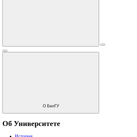
О БелГУ
Об Университете
История