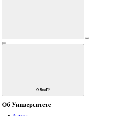
О БелГУ
Об Университете
История