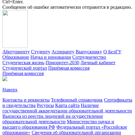
Ctrl+Enter.
Сообщение об ошибке автоматически отправится в редакцию.
Абитуриенту
Студенту
Аспиранту
Выпускнику
О БелГУ
Образование
Наука и инновации
Сотрудничество
Студенческая жизнь
Приоритет-2030
Личный кабинет
Студенческий портал
Приёмная комиссия
Приёмная комиссия
Наверх
Контакты и реквизиты
Телефонный справочник
Сертификаты
и свидетельства
Ресурсы
Карта сайта
Наличие
государственной аккредитации образовательной деятельности
Выписка из реестра лицензий на осуществление
образовательной деятельности
Министерствo науки и
высшего образования РФ
Федеральный портал «Российское
образование»
Сведения об образовательной организации