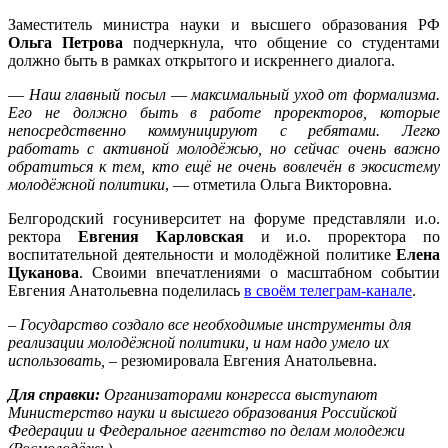
Заместитель министра науки и высшего образования РФ
Ольга Петрова
подчеркнула, что общение со студентами
должно быть в рамках открытого и искреннего диалога.
—
Наш главный посыл
—
максимальный уход от формализма.
Его не должно быть в работе проректоров, которые
непосредственно коммуницируют с ребятами. Легко
работать с активной молодёжью, но сейчас очень важно
обратиться к тем, кто ещё не очень вовлечён в экосистему
молодёжной политики
, — отметила Ольга Викторовна.
Белгородский госуниверситет на форуме представляли и.о.
ректора
Евгения Карловская
и и.о. проректора по
воспитательной деятельности и молодёжной политике
Елена
Цуканова
. Своими впечатлениями о масштабном событии
Евгения Анатольевна поделилась
в своём телеграм-канале
.
–
Государство создало все необходимые инструменты для
реализации молодёжной политики, и нам надо умело их
использовать,
– резюмировала Евгения Анатольевна.
Для справки:
Организаторами конгресса выступают
Министерство науки и высшего образования Российской
Федерации и Федеральное агентство по делам молодежи