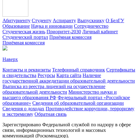
Абитуриенту
Студенту
Аспиранту
Выпускнику
О БелГУ
Образование
Наука и инновации
Сотрудничество
Студенческая жизнь
Приоритет-2030
Личный кабинет
Студенческий портал
Приёмная комиссия
Приёмная комиссия
Наверх
Контакты и реквизиты
Телефонный справочник
Сертификаты
и свидетельства
Ресурсы
Карта сайта
Наличие
государственной аккредитации образовательной деятельности
Выписка из реестра лицензий на осуществление
образовательной деятельности
Министерствo науки и
высшего образования РФ
Федеральный портал «Российское
образование»
Сведения об образовательной организации
Сведения о доходах
Противодействие коррупции, терроризму
и экстремизму
Обратная связь
Зарегистрировано Федеральной службой по надзору в сфере
связи, информационных технологий и массовых
коммуникаций (Роскомнадзор).