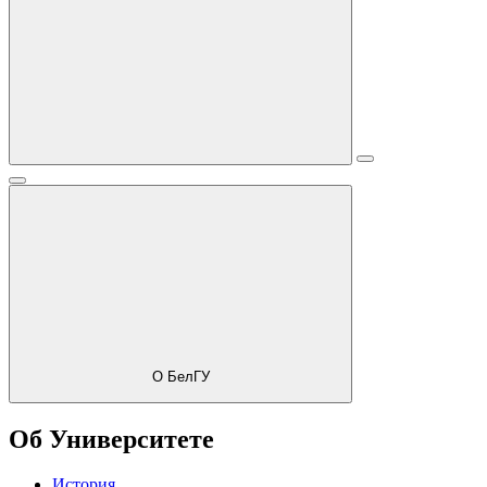
О БелГУ
Об Университете
История