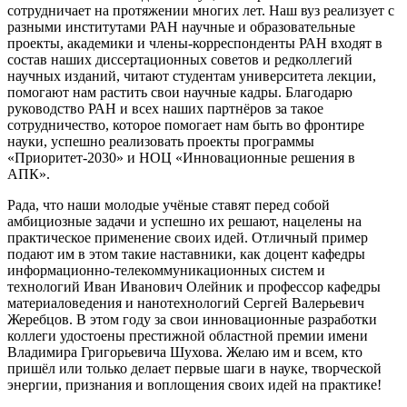
сотрудничает на протяжении многих лет. Наш вуз реализует с
разными институтами РАН научные и образовательные
проекты, академики и члены-корреспонденты РАН входят в
состав наших диссертационных советов и редколлегий
научных изданий, читают студентам университета лекции,
помогают нам растить свои научные кадры. Благодарю
руководство РАН и всех наших партнёров за такое
сотрудничество, которое помогает нам быть во фронтире
науки, успешно реализовать проекты программы
«Приоритет-2030» и НОЦ «Инновационные решения в
АПК».
Рада, что наши молодые учёные ставят перед собой
амбициозные задачи и успешно их решают, нацелены на
практическое применение своих идей. Отличный пример
подают им в этом такие наставники, как доцент кафедры
информационно-телекоммуникационных систем и
технологий Иван Иванович Олейник и профессор кафедры
материаловедения и нанотехнологий Сергей Валерьевич
Жеребцов. В этом году за свои инновационные разработки
коллеги удостоены престижной областной премии имени
Владимира Григорьевича Шухова. Желаю им и всем, кто
пришёл или только делает первые шаги в науке, творческой
энергии, признания и воплощения своих идей на практике!