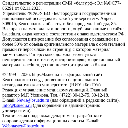
Свидетельство о регистрации СМИ «белгу.рф»: Эл №ФС77-
86291 от 02.11.2023.
Учредитель: ФГАОУ ВО «Белгородский государственный
национальный исследовательский университет». Адрес:
308015, Белгородская область, г. Белгород, ул. Победы, 85.
Все права на материалы и новости, опубликованные на сайте
bsuedu.ru, охраняются в соответствии с законодательством РФ.
Допускается цитирование без согласования с редакцией не
более 50% от объёма оригинального материала с обязательной
прямой гиперссылкой на страницу, с которой материал
заимствован. Гиперссылка должна размещаться
непосредственно в тексте, воспроизводящем оригинальный
материал bsuedu.ru, до или после цитируемого блока.
© 1999 – 2026. https://bsuedu.ru - официальный сайт
Белгородского государственного национального
исследовательского университета (НИУ «БелГУ»)
Редакция: управление медиакоммуникаций. Главный
редактор М.Г. Усенкова. Тел. (4722) 30-12-75, 30-12-18.
E-mail:
News@bsuedu.ru
(для обращений в редакцию сайта),
Info@bsuedu.ru
(для обращений в администрацию
университета).
Техническая поддержка: департамент разработки и
сопровождения информационных систем. E-mail:
Webmaster@bsuedu.ru